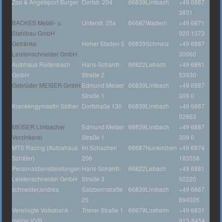
Zoo & Angelsport Burger
Dorfstr. 204
66839
Limbach
+49 6887
3831
BACKES Metall- u.
Unterstr. 25a
66687
Wadern
+49 6871
Stahlbau GmbH
920 1373
Getränke
Hoher Staden 5
66839
Schmelz
+49 6887
Leistenschneider GmbH
30060
Autohaus Reitenbach
Hans-Schardt-
66822
Lebach
+49 6881
GmbH
Straße 2
53930
Gebrüder MEISER GmbH
Edmund Meiser
66839
Limbach
+49 6887
Straße 1
309 0
Krankengymastin Söther
Dorfstraße 130
66839
Limbach
+49 6887
92663
MEISER Limbacher
Edmund Meiser
66839
Limbach
+49 6887
Verzinkerei
Straße 1
309 0
MTS Racing (Autoahaus
Im Schachen
66687
Nunkirchen
+49 6874
Schäfer)
206
183558
Personaldienstleistungen
Hans-Schardt-
66822
Lebach
+49 6881
Leistenschneider GmbH
Straße 3
92220
schneider.andrea
Salzbornstraße
66839
Limbach
+49 6887
25
894026
Vereinigte Volksbank -
Trierer Straße 1
66679
Losheim
+49 6831
meine VVB
913-8454