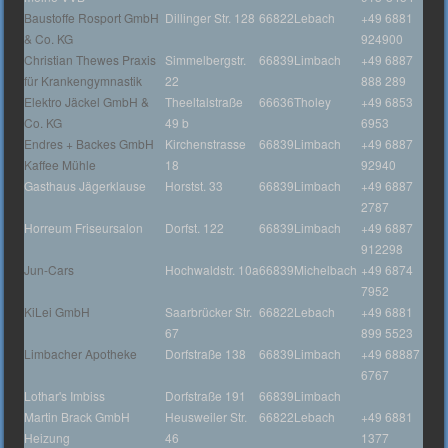
Baustoffe Rosport GmbH
Dillinger Str. 128
66822
Lebach
+49 6881
& Co. KG
924900
Christian Thewes Praxis
Simmelbergstr.
66839
Limbach
+49 6887
für Krankengymnastik
22
888 289
Elektro Jäckel GmbH &
Theeltalstraße
66636
Tholey
+49 6853
Co. KG
49 b
6953
Endres + Backes GmbH
Kirchenstrasse
66839
Limbach
+49 6887
Kaffee Mühle
18
92940
Gasthaus Jägerklause
Horstst. 33
66839
Limbach
+49 6887
2787
Horreum Friseursalon
Dorfst. 122
66839
Limbach
+49 6887
912298
Jun-Cars
Hochwaldstr. 10a
66839
Michelbach
+49 6874
7952
KiLei GmbH
Saarbrücker Str.
66822
Lebach
+49 6881
67
899 5523
Limbacher Apotheke
Dorfstraße 138
66839
Limbach
+49 68887
6767
Lothar's Imbiss
Dorfstraße 191
66839
Limbach
Martin Brack GmbH
Heusweiler Str.
66822
Lebach
+49 6881
Heizung
46
1377