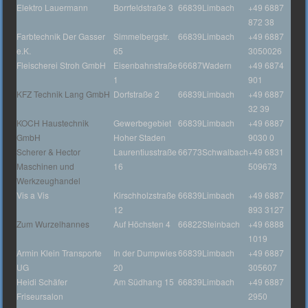
Elektro Lauermann
Borrfeldstraße 3
66839
Limbach
+49 6887
872 38
Farbtechnik Der Gasser
Simmelbergstr.
66839
Limbach
+49 6887
e.K.
65
3050026
Fleischerei Stroh GmbH
Eisenbahnstraße
66687
Wadern
+49 6874
1
901
KFZ Technik Lang GmbH
Dorfstraße 2
66839
Limbach
+49 6887
32 39
KOCH Haustechnik
Gewerbegebiet
66839
Limbach
+49 6887
GmbH
Hoher Staden
9030 0
Scherer & Hector
Laurentiusstraße
66773
Schwalbach
+49 6831
Maschinen und
16
509673
Werkzeughandel
Vis a Vis
Kirschholzstraße
66839
Limbach
+49 6887
12
893 3127
Zum Wurzelhannes
Auf Höchsten 4
66822
Steinbach
+49 6888
1019
Armin Klein Transporte
In der Dumpwies
66839
Limbach
+49 6887
UG
20
305607
Heidi Schäfer
Am Südhang 15
66839
Limbach
+49 6887
Friseursalon
2950