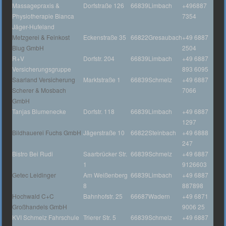
Massagepraxis &
Dorfstraße 126
66839
Limbach
+496887
Physiotherapie Bianca
7354
Jäger-Hufeland
Metzgerei & Feinkost
Eckenstraße 35
66822
Gresaubach
+49 6887
Blug GmbH
2504
R+V
Dorfstr. 204
66839
Limbach
+49 6887
Versicherungsgruppe
893 6095
Saarland Versicherung
Marktstraße 1
66839
Schmelz
+49 6887
Scherer & Mosbach
7066
GmbH
Tanjas Blumenecke
Dorfstr. 118
66839
Limbach
+49 6887
1297
Bildhauerei Fuchs GmbH
Jägerstraße 10
66822
Steinbach
+49 6888
247
Bistro Bei Rudi
Saarbrücker Str.
66839
Schmelz
+49 6887
1
9126603
Getec Leidinger
Am Weißenberg
66839
Limbach
+49 6887
8
887898
Hochwald C+C
Bahnhofstr. 25
66687
Wadern
+49 6871
Großhandels GmbH
9006 25
KVI Schmelz Fahrschule
Trierer Str. 5
66839
Schmelz
+49 6887