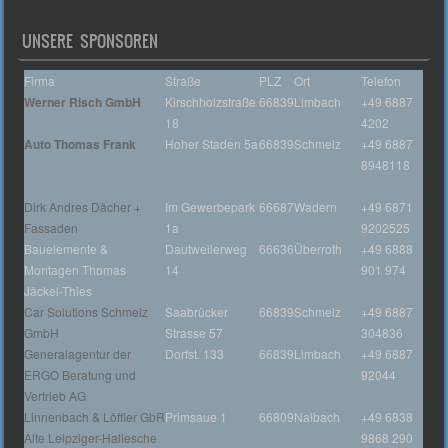
UNSERE SPONSOREN
Firma
Straße
PLZ
Ort
Telefon
Werner Risch GmbH
Kirschholzstraße
66839
Limbach
+49 6887
18
4202
Auto Thomas Frank
Hoher Staden 5a
66839
Schmelz
+49 6887
8948118
Dirk Andres Dächer +
Im Gewerbepark
66687
Wadern
+49 6871
Fassaden
1a
9202525
Bauelemente &
Dautweilerweg
66636
Überroth
+49 6888
Montagen Thomas
14
901 974
Jäckel-Thies
Car Solutions Schmelz
Saabrücker
66839
Schmelz
+49 6887
GmbH
Strasse 57
304836
Generalagentur der
Dorfst. 133
66839
Limbach
+49 6887
ERGO Beratung und
92044
Vertrieb AG
Linnenbach & Löffler GbR
Primsaue 1
66809
Nalbach
+49 6838
Alte Leipziger-Hallesche
9868 290