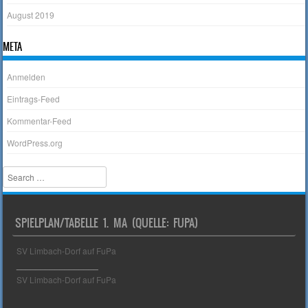
August 2019
META
Anmelden
Eintrags-Feed
Kommentar-Feed
WordPress.org
Search
SPIELPLAN/TABELLE 1. MA (QUELLE: FUPA)
SV Limbach-Dorf auf FuPa
_________________
SV Limbach-Dorf auf FuPa