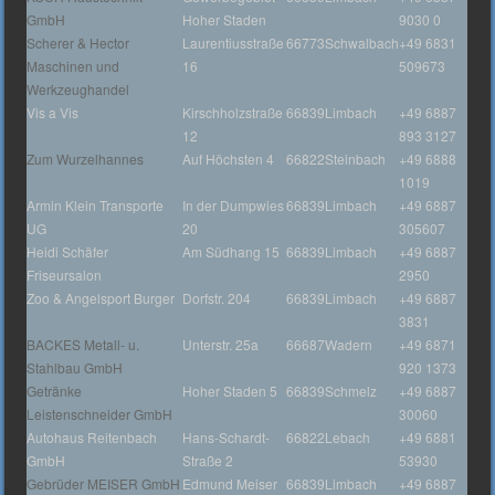
GmbH
Hoher Staden
9030 0
Scherer & Hector
Laurentiusstraße
66773
Schwalbach
+49 6831
Maschinen und
16
509673
Werkzeughandel
Vis a Vis
Kirschholzstraße
66839
Limbach
+49 6887
12
893 3127
Zum Wurzelhannes
Auf Höchsten 4
66822
Steinbach
+49 6888
1019
Armin Klein Transporte
In der Dumpwies
66839
Limbach
+49 6887
UG
20
305607
Heidi Schäfer
Am Südhang 15
66839
Limbach
+49 6887
Friseursalon
2950
Zoo & Angelsport Burger
Dorfstr. 204
66839
Limbach
+49 6887
3831
BACKES Metall- u.
Unterstr. 25a
66687
Wadern
+49 6871
Stahlbau GmbH
920 1373
Getränke
Hoher Staden 5
66839
Schmelz
+49 6887
Leistenschneider GmbH
30060
Autohaus Reitenbach
Hans-Schardt-
66822
Lebach
+49 6881
GmbH
Straße 2
53930
Gebrüder MEISER GmbH
Edmund Meiser
66839
Limbach
+49 6887