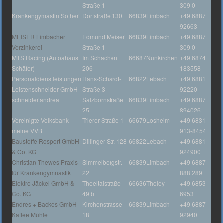
Straße 1
309 0
Krankengymastin Söther
Dorfstraße 130
66839
Limbach
+49 6887
92663
MEISER Limbacher
Edmund Meiser
66839
Limbach
+49 6887
Verzinkerei
Straße 1
309 0
MTS Racing (Autoahaus
Im Schachen
66687
Nunkirchen
+49 6874
Schäfer)
206
183558
Personaldienstleistungen
Hans-Schardt-
66822
Lebach
+49 6881
Leistenschneider GmbH
Straße 3
92220
schneider.andrea
Salzbornstraße
66839
Limbach
+49 6887
25
894026
Vereinigte Volksbank -
Trierer Straße 1
66679
Losheim
+49 6831
meine VVB
913-8454
Baustoffe Rosport GmbH
Dillinger Str. 128
66822
Lebach
+49 6881
& Co. KG
924900
Christian Thewes Praxis
Simmelbergstr.
66839
Limbach
+49 6887
für Krankengymnastik
22
888 289
Elektro Jäckel GmbH &
Theeltalstraße
66636
Tholey
+49 6853
Co. KG
49 b
6953
Endres + Backes GmbH
Kirchenstrasse
66839
Limbach
+49 6887
Kaffee Mühle
18
92940