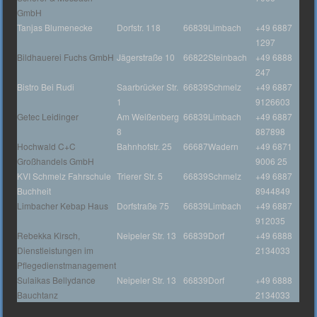
GmbH
Tanjas Blumenecke
Dorfstr. 118
66839
Limbach
+49 6887
1297
Bildhauerei Fuchs GmbH
Jägerstraße 10
66822
Steinbach
+49 6888
247
Bistro Bei Rudi
Saarbrücker Str.
66839
Schmelz
+49 6887
1
9126603
Getec Leidinger
Am Weißenberg
66839
Limbach
+49 6887
8
887898
Hochwald C+C
Bahnhofstr. 25
66687
Wadern
+49 6871
Großhandels GmbH
9006 25
KVI Schmelz Fahrschule
Trierer Str. 5
66839
Schmelz
+49 6887
Buchheit
8944849
Limbacher Kebap Haus
Dorfstraße 75
66839
Limbach
+49 6887
912035
Rebekka Kirsch,
Neipeler Str. 13
66839
Dorf
+49 6888
Dienstleistungen im
2134033
Pflegedienstmanagement
Sulaikas Bellydance
Neipeler Str. 13
66839
Dorf
+49 6888
Bauchtanz
2134033