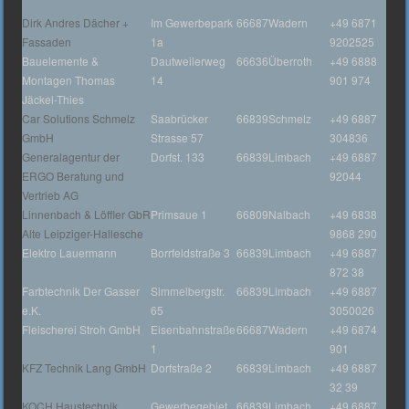
Dirk Andres Dächer +
Im Gewerbepark
66687
Wadern
+49 6871
Fassaden
1a
9202525
Bauelemente &
Dautweilerweg
66636
Überroth
+49 6888
Montagen Thomas
14
901 974
Jäckel-Thies
Car Solutions Schmelz
Saabrücker
66839
Schmelz
+49 6887
GmbH
Strasse 57
304836
Generalagentur der
Dorfst. 133
66839
Limbach
+49 6887
ERGO Beratung und
92044
Vertrieb AG
Linnenbach & Löffler GbR
Primsaue 1
66809
Nalbach
+49 6838
Alte Leipziger-Hallesche
9868 290
Elektro Lauermann
Borrfeldstraße 3
66839
Limbach
+49 6887
872 38
Farbtechnik Der Gasser
Simmelbergstr.
66839
Limbach
+49 6887
e.K.
65
3050026
Fleischerei Stroh GmbH
Eisenbahnstraße
66687
Wadern
+49 6874
1
901
KFZ Technik Lang GmbH
Dorfstraße 2
66839
Limbach
+49 6887
32 39
KOCH Haustechnik
Gewerbegebiet
66839
Limbach
+49 6887