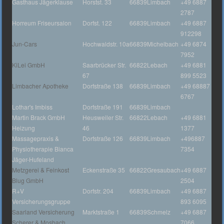
Gasthaus Jägerklause
Horstst. 33
66839
Limbach
+49 6887
2787
Horreum Friseursalon
Dorfst. 122
66839
Limbach
+49 6887
912298
Jun-Cars
Hochwaldstr. 10a
66839
Michelbach
+49 6874
7952
KiLei GmbH
Saarbrücker Str.
66822
Lebach
+49 6881
67
899 5523
Limbacher Apotheke
Dorfstraße 138
66839
Limbach
+49 68887
6767
Lothar's Imbiss
Dorfstraße 191
66839
Limbach
Martin Brack GmbH
Heusweiler Str.
66822
Lebach
+49 6881
Heizung
46
1377
Massagepraxis &
Dorfstraße 126
66839
Limbach
+496887
Physiotherapie Bianca
7354
Jäger-Hufeland
Metzgerei & Feinkost
Eckenstraße 35
66822
Gresaubach
+49 6887
Blug GmbH
2504
R+V
Dorfstr. 204
66839
Limbach
+49 6887
Versicherungsgruppe
893 6095
Saarland Versicherung
Marktstraße 1
66839
Schmelz
+49 6887
Scherer & Mosbach
7066