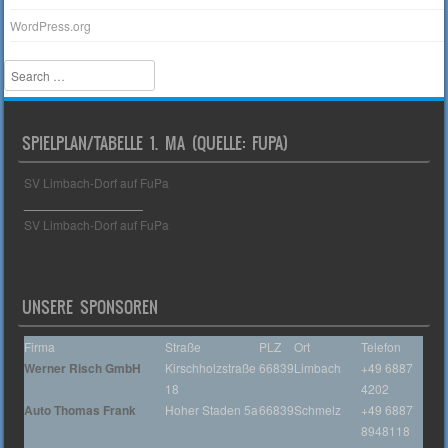
WordPress.org
Search
SPIELPLAN/TABELLE 1. MA (QUELLE: FUPA)
SV Limbach-Dorf auf FuPa
_________________
SV Limbach-Dorf auf FuPa
UNSERE SPONSOREN
Firma
Straße
PLZ
Ort
Telefon
Werner Risch GmbH
Kirschholzstraße
66839
Limbach
+49 6887
18
4202
Auto Thomas Frank
Hoher Staden 5a
66839
Schmelz
+49 6887
8948118