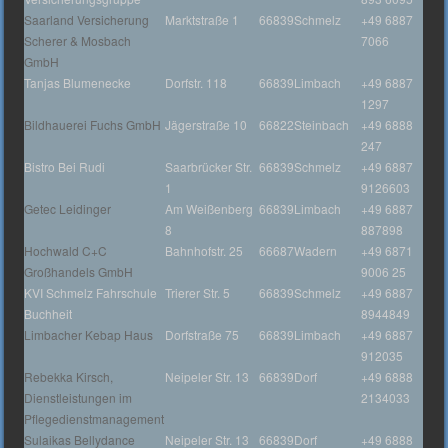
Saarland Versicherung
Marktstraße 1
66839
Schmelz
+49 6887
Scherer & Mosbach
7066
GmbH
Tanjas Blumenecke
Dorfstr. 118
66839
Limbach
+49 6887
1297
Bildhauerei Fuchs GmbH
Jägerstraße 10
66822
Steinbach
+49 6888
247
Bistro Bei Rudi
Saarbrücker Str.
66839
Schmelz
+49 6887
1
9126603
Getec Leidinger
Am Weißenberg
66839
Limbach
+49 6887
8
887898
Hochwald C+C
Bahnhofstr. 25
66687
Wadern
+49 6871
Großhandels GmbH
9006 25
KVI Schmelz Fahrschule
Trierer Str. 5
66839
Schmelz
+49 6887
Buchheit
8944849
Limbacher Kebap Haus
Dorfstraße 75
66839
Limbach
+49 6887
912035
Rebekka Kirsch,
Neipeler Str. 13
66839
Dorf
+49 6888
Dienstleistungen im
2134033
Pflegedienstmanagement
Sulaikas Bellydance
Neipeler Str. 13
66839
Dorf
+49 6888