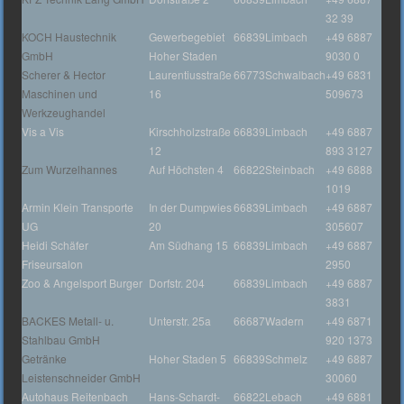
32 39
KOCH Haustechnik
Gewerbegebiet
66839
Limbach
+49 6887
GmbH
Hoher Staden
9030 0
Scherer & Hector
Laurentiusstraße
66773
Schwalbach
+49 6831
Maschinen und
16
509673
Werkzeughandel
Vis a Vis
Kirschholzstraße
66839
Limbach
+49 6887
12
893 3127
Zum Wurzelhannes
Auf Höchsten 4
66822
Steinbach
+49 6888
1019
Armin Klein Transporte
In der Dumpwies
66839
Limbach
+49 6887
UG
20
305607
Heidi Schäfer
Am Südhang 15
66839
Limbach
+49 6887
Friseursalon
2950
Zoo & Angelsport Burger
Dorfstr. 204
66839
Limbach
+49 6887
3831
BACKES Metall- u.
Unterstr. 25a
66687
Wadern
+49 6871
Stahlbau GmbH
920 1373
Getränke
Hoher Staden 5
66839
Schmelz
+49 6887
Leistenschneider GmbH
30060
Autohaus Reitenbach
Hans-Schardt-
66822
Lebach
+49 6881