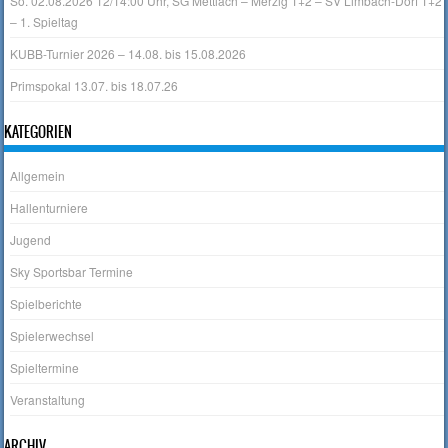
So. 02.08.2026 12/14:00 Uhr, SG Mettlach – Merzig 1+2 – SV Limbach-Dorf 1+2
– 1. Spieltag
KUBB-Turnier 2026 – 14.08. bis 15.08.2026
Primspokal 13.07. bis 18.07.26
KATEGORIEN
Allgemein
Hallenturniere
Jugend
Sky Sportsbar Termine
Spielberichte
Spielerwechsel
Spieltermine
Veranstaltung
ARCHIV