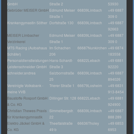
GmbH
Straße 2
53930
Gebrüder MEISER GmbH
Edmund Meiser
66839
Limbach
+49 6887
Straße 1
309 0
Krankengymastin Söther
Dorfstraße 130
66839
Limbach
+49 6887
92663
MEISER Limbacher
Edmund Meiser
66839
Limbach
+49 6887
Verzinkerei
Straße 1
309 0
MTS Racing (Autoahaus
Im Schachen
66687
Nunkirchen
+49 6874
Schäfer)
206
183558
Personaldienstleistungen
Hans-Schardt-
66822
Lebach
+49 6881
Leistenschneider GmbH
Straße 3
92220
schneider.andrea
Salzbornstraße
66839
Limbach
+49 6887
25
894026
Vereinigte Volksbank -
Trierer Straße 1
66679
Losheim
+49 6831
meine VVB
913-8454
Baustoffe Rosport GmbH
Dillinger Str. 128
66822
Lebach
+49 6881
& Co. KG
924900
Christian Thewes Praxis
Simmelbergstr.
66839
Limbach
+49 6887
für Krankengymnastik
22
888 289
Elektro Jäckel GmbH &
Theeltalstraße
66636
Tholey
+49 6853
Co. KG
49 b
6953