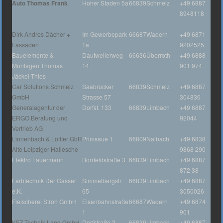
Auto Thomas Frank
Hoher Staden 5a
66839
Schmelz
+49 6887
8948118
Dirk Andres Dächer +
Im Gewerbepark
66687
Wadern
+49 6871
Fassaden
1a
9202525
Bauelemente &
Dautweilerweg
66636
Überroth
+49 6888
Montagen Thomas
14
901 974
Jäckel-Thies
Car Solutions Schmelz
Saabrücker
66839
Schmelz
+49 6887
GmbH
Strasse 57
304836
Generalagentur der
Dorfst. 133
66839
Limbach
+49 6887
ERGO Beratung und
92044
Vertrieb AG
Linnenbach & Löffler GbR
Primsaue 1
66809
Nalbach
+49 6838
Alte Leipziger-Hallesche
9868 290
Elektro Lauermann
Borrfeldstraße 3
66839
Limbach
+49 6887
872 38
Farbtechnik Der Gasser
Simmelbergstr.
66839
Limbach
+49 6887
e.K.
65
3050026
Fleischerei Stroh GmbH
Eisenbahnstraße
66687
Wadern
+49 6874
1
901
KFZ Technik Lang GmbH
Dorfstraße 2
66839
Limbach
+49 6887