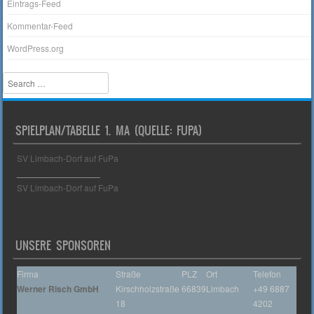
Eintrags-Feed
Kommentar-Feed
WordPress.org
Search
SPIELPLAN/TABELLE 1. MA (QUELLE: FUPA)
SV Limbach-Dorf auf FuPa
_________________
SV Limbach-Dorf auf FuPa
UNSERE SPONSOREN
Firma
Straße
PLZ
Ort
Telefon
Werner Risch GmbH
Kirschholzstraße
66839
Limbach
+49 6887
18
4202