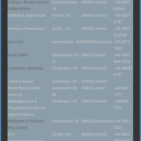
Endres + Backes GmbH
Kirchenstrasse
66839
Limbach
+49 6887
Kaffee Mühle
18
92940
Gasthaus Jägerklause
Horstst. 33
66839
Limbach
+49 6887
2787
Horreum Friseursalon
Dorfst. 122
66839
Limbach
+49 6887
912298
Jun-Cars
Hochwaldstr. 10a
66839
Michelbach
+49 6874
7952
KiLei GmbH
Saarbrücker Str.
66822
Lebach
+49 6881
67
899 5523
Limbacher Apotheke
Dorfstraße 138
66839
Limbach
+49 68887
6767
Lothar's Imbiss
Dorfstraße 191
66839
Limbach
Martin Brack GmbH
Heusweiler Str.
66822
Lebach
+49 6881
Heizung
46
1377
Massagepraxis &
Dorfstraße 126
66839
Limbach
+496887
Physiotherapie Bianca
7354
Jäger-Hufeland
Metzgerei & Feinkost
Eckenstraße 35
66822
Gresaubach
+49 6887
Blug GmbH
2504
R+V
Dorfstr. 204
66839
Limbach
+49 6887
Versicherungsgruppe
893 6095