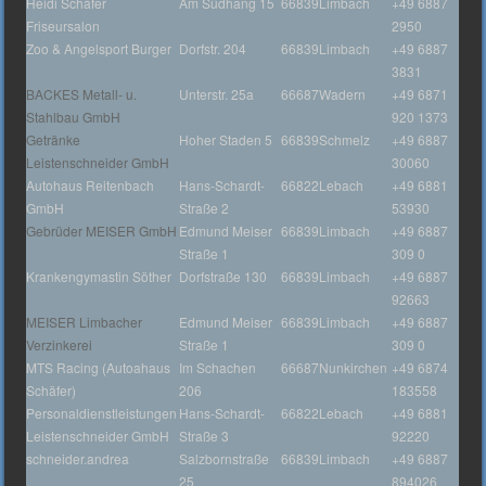
Heidi Schäfer
Am Südhang 15
66839
Limbach
+49 6887
Friseursalon
2950
Zoo & Angelsport Burger
Dorfstr. 204
66839
Limbach
+49 6887
3831
BACKES Metall- u.
Unterstr. 25a
66687
Wadern
+49 6871
Stahlbau GmbH
920 1373
Getränke
Hoher Staden 5
66839
Schmelz
+49 6887
Leistenschneider GmbH
30060
Autohaus Reitenbach
Hans-Schardt-
66822
Lebach
+49 6881
GmbH
Straße 2
53930
Gebrüder MEISER GmbH
Edmund Meiser
66839
Limbach
+49 6887
Straße 1
309 0
Krankengymastin Söther
Dorfstraße 130
66839
Limbach
+49 6887
92663
MEISER Limbacher
Edmund Meiser
66839
Limbach
+49 6887
Verzinkerei
Straße 1
309 0
MTS Racing (Autoahaus
Im Schachen
66687
Nunkirchen
+49 6874
Schäfer)
206
183558
Personaldienstleistungen
Hans-Schardt-
66822
Lebach
+49 6881
Leistenschneider GmbH
Straße 3
92220
schneider.andrea
Salzbornstraße
66839
Limbach
+49 6887
25
894026