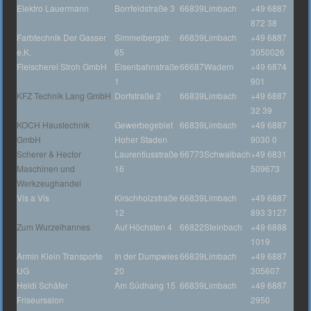
Elektro Lauermann
Borrfeldstraße 3
66839
Limbach
+49 6887
872 38
Farbtechnik Der Gasser
Simmelbergstr.
66839
Limbach
+49 6887
e.K.
65
3050026
Fleischerei Stroh GmbH
Eisenbahnstraße
66687
Wadern
+49 6874
1
901
KFZ Technik Lang GmbH
Dorfstraße 2
66839
Limbach
+49 6887
32 39
KOCH Haustechnik
Gewerbegebiet
66839
Limbach
+49 6887
GmbH
Hoher Staden
9030 0
Scherer & Hector
Laurentiusstraße
66773
Schwalbach
+49 6831
Maschinen und
16
509673
Werkzeughandel
Vis a Vis
Kirschholzstraße
66839
Limbach
+49 6887
12
893 3127
Zum Wurzelhannes
Auf Höchsten 4
66822
Steinbach
+49 6888
1019
Armin Klein Transporte
In der Dumpwies
66839
Limbach
+49 6887
UG
20
305607
Heidi Schäfer
Am Südhang 15
66839
Limbach
+49 6887
Friseursalon
2950