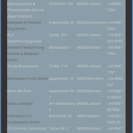
Massagepraxis &
Dorfstraße 126
66839
Limbach
+496887
Physiotherapie Bianca
7354
Jäger-Hufeland
Metzgerei & Feinkost
Eckenstraße 35
66822
Gresaubach
+49 6887
Blug GmbH
2504
R+V
Dorfstr. 204
66839
Limbach
+49 6887
Versicherungsgruppe
893 6095
Saarland Versicherung
Marktstraße 1
66839
Schmelz
+49 6887
Scherer & Mosbach
7066
GmbH
Tanjas Blumenecke
Dorfstr. 118
66839
Limbach
+49 6887
1297
Bildhauerei Fuchs GmbH
Jägerstraße 10
66822
Steinbach
+49 6888
247
Bistro Bei Rudi
Saarbrücker Str.
66839
Schmelz
+49 6887
1
9126603
Getec Leidinger
Am Weißenberg
66839
Limbach
+49 6887
8
887898
Hochwald C+C
Bahnhofstr. 25
66687
Wadern
+49 6871
Großhandels GmbH
9006 25
KVI Schmelz Fahrschule
Trierer Str. 5
66839
Schmelz
+49 6887