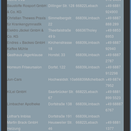
Baustoffe Rosport GmbH
Dillinger Str. 128
66822
Lebach
+49 6881
& Co. KG
924900
Christian Thewes Praxis
Simmelbergstr.
66839
Limbach
+49 6887
für Krankengymnastik
22
888 289
Elektro Jäckel GmbH &
Theeltalstraße
66636
Tholey
+49 6853
Co. KG
49 b
6953
Endres + Backes GmbH
Kirchenstrasse
66839
Limbach
+49 6887
Kaffee Mühle
18
92940
Gasthaus Jägerklause
Horstst. 33
66839
Limbach
+49 6887
2787
Horreum Friseursalon
Dorfst. 122
66839
Limbach
+49 6887
912298
Jun-Cars
Hochwaldstr. 10a
66839
Michelbach
+49 6874
7952
KiLei GmbH
Saarbrücker Str.
66822
Lebach
+49 6881
67
899 5523
Limbacher Apotheke
Dorfstraße 138
66839
Limbach
+49 68887
6767
Lothar's Imbiss
Dorfstraße 191
66839
Limbach
Martin Brack GmbH
Heusweiler Str.
66822
Lebach
+49 6881
Heizung
46
1377