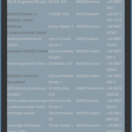
Zoo & Angelsport Burger
Dorfstr. 204
66839
Limbach
+49 6887
3831
BACKES Metall- u.
Unterstr. 25a
66687
Wadern
+49 6871
Stahlbau GmbH
920 1373
Getränke
Hoher Staden 5
66839
Schmelz
+49 6887
Leistenschneider GmbH
30060
Autohaus Reitenbach
Hans-Schardt-
66822
Lebach
+49 6881
GmbH
Straße 2
53930
Gebrüder MEISER GmbH
Edmund Meiser
66839
Limbach
+49 6887
Straße 1
309 0
Krankengymastin Söther
Dorfstraße 130
66839
Limbach
+49 6887
92663
MEISER Limbacher
Edmund Meiser
66839
Limbach
+49 6887
Verzinkerei
Straße 1
309 0
MTS Racing (Autoahaus
Im Schachen
66687
Nunkirchen
+49 6874
Schäfer)
206
183558
Personaldienstleistungen
Hans-Schardt-
66822
Lebach
+49 6881
Leistenschneider GmbH
Straße 3
92220
schneider.andrea
Salzbornstraße
66839
Limbach
+49 6887
25
894026
Vereinigte Volksbank -
Trierer Straße 1
66679
Losheim
+49 6831
meine VVB
913-8454