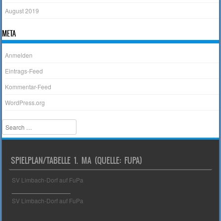
August 2019
META
Anmelden
Eintrags-Feed
Kommentar-Feed
WordPress.org
Search
SPIELPLAN/TABELLE 1. MA (QUELLE: FUPA)
SV Limbach-Dorf auf FuPa
_________________
SV Limbach-Dorf auf FuPa