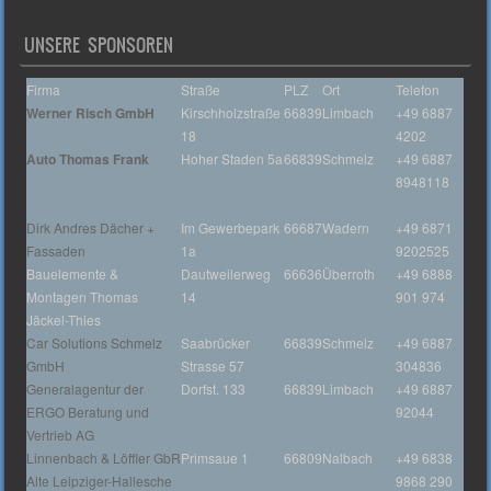
UNSERE SPONSOREN
Firma
Straße
PLZ
Ort
Telefon
Werner Risch GmbH
Kirschholzstraße
66839
Limbach
+49 6887
18
4202
Auto Thomas Frank
Hoher Staden 5a
66839
Schmelz
+49 6887
8948118
Dirk Andres Dächer +
Im Gewerbepark
66687
Wadern
+49 6871
Fassaden
1a
9202525
Bauelemente &
Dautweilerweg
66636
Überroth
+49 6888
Montagen Thomas
14
901 974
Jäckel-Thies
Car Solutions Schmelz
Saabrücker
66839
Schmelz
+49 6887
GmbH
Strasse 57
304836
Generalagentur der
Dorfst. 133
66839
Limbach
+49 6887
ERGO Beratung und
92044
Vertrieb AG
Linnenbach & Löffler GbR
Primsaue 1
66809
Nalbach
+49 6838
Alte Leipziger-Hallesche
9868 290