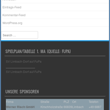
Eintrags-Feed
Kommentar-Feed
WordPress.org
Search
SPIELPLAN/TABELLE 1. MA (QUELLE: FUPA)
SV Limbach-Dorf auf FuPa
_________________
SV Limbach-Dorf auf FuPa
UNSERE SPONSOREN
Firma
Straße
PLZ
Ort
Telefon
Werner Risch GmbH
Kirschholzstraße
66839
Limbach
+49 6887