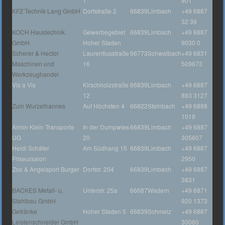
1
901
KFZ Technik Lang GmbH
Dorfstraße 2
66839
Limbach
+49 6887
32 39
KOCH Haustechnik
Gewerbegebiet
66839
Limbach
+49 6887
GmbH
Hoher Staden
9030 0
Scherer & Hector
Laurentiusstraße
66773
Schwalbach
+49 6831
Maschinen und
16
509673
Werkzeughandel
Vis a Vis
Kirschholzstraße
66839
Limbach
+49 6887
12
893 3127
Zum Wurzelhannes
Auf Höchsten 4
66822
Steinbach
+49 6888
1019
Armin Klein Transporte
In der Dumpwies
66839
Limbach
+49 6887
UG
20
305607
Heidi Schäfer
Am Südhang 15
66839
Limbach
+49 6887
Friseursalon
2950
Zoo & Angelsport Burger
Dorfstr. 204
66839
Limbach
+49 6887
3831
BACKES Metall- u.
Unterstr. 25a
66687
Wadern
+49 6871
Stahlbau GmbH
920 1373
Getränke
Hoher Staden 5
66839
Schmelz
+49 6887
Leistenschneider GmbH
30060