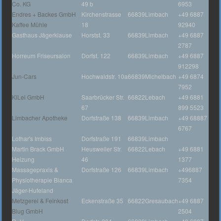
Co. KG
49 b
6953
Endres + Backes GmbH
Kirchenstrasse
66839
Limbach
+49 6887
Kaffee Mühle
18
92940
Gasthaus Jägerklause
Horstst. 33
66839
Limbach
+49 6887
2787
Horreum Friseursalon
Dorfst. 122
66839
Limbach
+49 6887
912298
Jun-Cars
Hochwaldstr. 10a
66839
Michelbach
+49 6874
7952
KiLei GmbH
Saarbrücker Str.
66822
Lebach
+49 6881
67
899 5523
Limbacher Apotheke
Dorfstraße 138
66839
Limbach
+49 68887
6767
Lothar's Imbiss
Dorfstraße 191
66839
Limbach
Martin Brack GmbH
Heusweiler Str.
66822
Lebach
+49 6881
Heizung
46
1377
Massagepraxis &
Dorfstraße 126
66839
Limbach
+496887
Physiotherapie Bianca
7354
Jäger-Hufeland
Metzgerei & Feinkost
Eckenstraße 35
66822
Gresaubach
+49 6887
Blug GmbH
2504