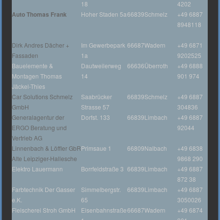
18
4202
Auto Thomas Frank
Hoher Staden 5a
66839
Schmelz
+49 6887
8948118
Dirk Andres Dächer +
Im Gewerbepark
66687
Wadern
+49 6871
Fassaden
1a
9202525
Bauelemente &
Dautweilerweg
66636
Überroth
+49 6888
Montagen Thomas
14
901 974
Jäckel-Thies
Car Solutions Schmelz
Saabrücker
66839
Schmelz
+49 6887
GmbH
Strasse 57
304836
Generalagentur der
Dorfst. 133
66839
Limbach
+49 6887
ERGO Beratung und
92044
Vertrieb AG
Linnenbach & Löffler GbR
Primsaue 1
66809
Nalbach
+49 6838
Alte Leipziger-Hallesche
9868 290
Elektro Lauermann
Borrfeldstraße 3
66839
Limbach
+49 6887
872 38
Farbtechnik Der Gasser
Simmelbergstr.
66839
Limbach
+49 6887
e.K.
65
3050026
Fleischerei Stroh GmbH
Eisenbahnstraße
66687
Wadern
+49 6874