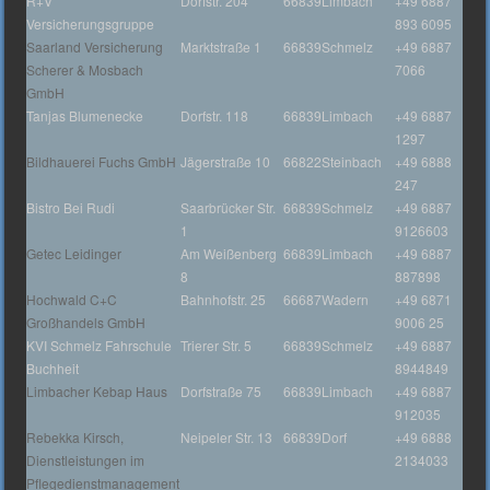
R+V
Dorfstr. 204
66839
Limbach
+49 6887
Versicherungsgruppe
893 6095
Saarland Versicherung
Marktstraße 1
66839
Schmelz
+49 6887
Scherer & Mosbach
7066
GmbH
Tanjas Blumenecke
Dorfstr. 118
66839
Limbach
+49 6887
1297
Bildhauerei Fuchs GmbH
Jägerstraße 10
66822
Steinbach
+49 6888
247
Bistro Bei Rudi
Saarbrücker Str.
66839
Schmelz
+49 6887
1
9126603
Getec Leidinger
Am Weißenberg
66839
Limbach
+49 6887
8
887898
Hochwald C+C
Bahnhofstr. 25
66687
Wadern
+49 6871
Großhandels GmbH
9006 25
KVI Schmelz Fahrschule
Trierer Str. 5
66839
Schmelz
+49 6887
Buchheit
8944849
Limbacher Kebap Haus
Dorfstraße 75
66839
Limbach
+49 6887
912035
Rebekka Kirsch,
Neipeler Str. 13
66839
Dorf
+49 6888
Dienstleistungen im
2134033
Pflegedienstmanagement