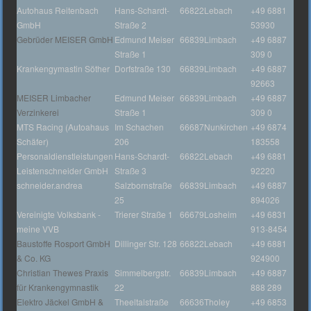
Autohaus Reitenbach
Hans-Schardt-
66822
Lebach
+49 6881
GmbH
Straße 2
53930
Gebrüder MEISER GmbH
Edmund Meiser
66839
Limbach
+49 6887
Straße 1
309 0
Krankengymastin Söther
Dorfstraße 130
66839
Limbach
+49 6887
92663
MEISER Limbacher
Edmund Meiser
66839
Limbach
+49 6887
Verzinkerei
Straße 1
309 0
MTS Racing (Autoahaus
Im Schachen
66687
Nunkirchen
+49 6874
Schäfer)
206
183558
Personaldienstleistungen
Hans-Schardt-
66822
Lebach
+49 6881
Leistenschneider GmbH
Straße 3
92220
schneider.andrea
Salzbornstraße
66839
Limbach
+49 6887
25
894026
Vereinigte Volksbank -
Trierer Straße 1
66679
Losheim
+49 6831
meine VVB
913-8454
Baustoffe Rosport GmbH
Dillinger Str. 128
66822
Lebach
+49 6881
& Co. KG
924900
Christian Thewes Praxis
Simmelbergstr.
66839
Limbach
+49 6887
für Krankengymnastik
22
888 289
Elektro Jäckel GmbH &
Theeltalstraße
66636
Tholey
+49 6853