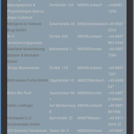
Massagepraxis &
Dorfstraße 126
66839
Limbach
+496887
Physiotherapie Bianca
7354
Jäger-Hufeland
Metzgerei & Feinkost
Eckenstraße 35
66822
Gresaubach
+49 6887
Blug GmbH
2504
R+V
Dorfstr. 204
66839
Limbach
+49 6887
Versicherungsgruppe
893 6095
Saarland Versicherung
Marktstraße 1
66839
Schmelz
+49 6887
Scherer & Mosbach
7066
GmbH
Tanjas Blumenecke
Dorfstr. 118
66839
Limbach
+49 6887
1297
Bildhauerei Fuchs GmbH
Jägerstraße 10
66822
Steinbach
+49 6888
247
Bistro Bei Rudi
Saarbrücker Str.
66839
Schmelz
+49 6887
1
9126603
Getec Leidinger
Am Weißenberg
66839
Limbach
+49 6887
8
887898
Hochwald C+C
Bahnhofstr. 25
66687
Wadern
+49 6871
Großhandels GmbH
9006 25
KVI Schmelz Fahrschule
Trierer Str. 5
66839
Schmelz
+49 6887