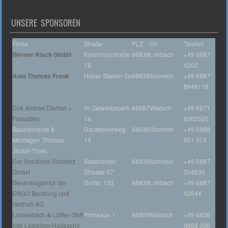
UNSERE SPONSOREN
Firma
Straße
PLZ
Ort
Telefon
Werner Risch GmbH
Kirschholzstraße
66839
Limbach
+49 6887
18
4202
Auto Thomas Frank
Hoher Staden 5a
66839
Schmelz
+49 6887
8948118
Dirk Andres Dächer +
Im Gewerbepark
66687
Wadern
+49 6871
Fassaden
1a
9202525
Bauelemente &
Dautweilerweg
66636
Überroth
+49 6888
Montagen Thomas
14
901 974
Jäckel-Thies
Car Solutions Schmelz
Saabrücker
66839
Schmelz
+49 6887
GmbH
Strasse 57
304836
Generalagentur der
Dorfst. 133
66839
Limbach
+49 6887
ERGO Beratung und
92044
Vertrieb AG
Linnenbach & Löffler GbR
Primsaue 1
66809
Nalbach
+49 6838
Alte Leipziger-Hallesche
9868 290