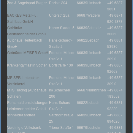
Zoo & Angelsport Burger
Dorfstr. 204
66839
Limbach
+49 6887
3831
BACKES Metall- u.
Unterstr. 25a
66687
Wadern
+49 6871
Stahlbau GmbH
920 1373
Getränke
Hoher Staden 5
66839
Schmelz
+49 6887
Leistenschneider GmbH
30060
Autohaus Reitenbach
Hans-Schardt-
66822
Lebach
+49 6881
GmbH
Straße 2
53930
Gebrüder MEISER GmbH
Edmund Meiser
66839
Limbach
+49 6887
Straße 1
309 0
Krankengymastin Söther
Dorfstraße 130
66839
Limbach
+49 6887
92663
MEISER Limbacher
Edmund Meiser
66839
Limbach
+49 6887
Verzinkerei
Straße 1
309 0
MTS Racing (Autoahaus
Im Schachen
66687
Nunkirchen
+49 6874
Schäfer)
206
183558
Personaldienstleistungen
Hans-Schardt-
66822
Lebach
+49 6881
Leistenschneider GmbH
Straße 3
92220
schneider.andrea
Salzbornstraße
66839
Limbach
+49 6887
25
894026
Vereinigte Volksbank -
Trierer Straße 1
66679
Losheim
+49 6831