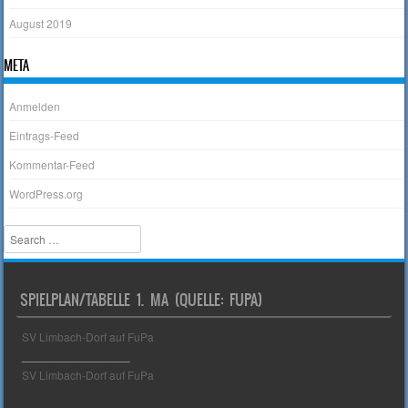
August 2019
META
Anmelden
Eintrags-Feed
Kommentar-Feed
WordPress.org
Search
SPIELPLAN/TABELLE 1. MA (QUELLE: FUPA)
SV Limbach-Dorf auf FuPa
_________________
SV Limbach-Dorf auf FuPa