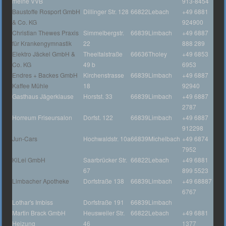
meine VVB
913-8454
Baustoffe Rosport GmbH
Dillinger Str. 128
66822
Lebach
+49 6881
& Co. KG
924900
Christian Thewes Praxis
Simmelbergstr.
66839
Limbach
+49 6887
für Krankengymnastik
22
888 289
Elektro Jäckel GmbH &
Theeltalstraße
66636
Tholey
+49 6853
Co. KG
49 b
6953
Endres + Backes GmbH
Kirchenstrasse
66839
Limbach
+49 6887
Kaffee Mühle
18
92940
Gasthaus Jägerklause
Horstst. 33
66839
Limbach
+49 6887
2787
Horreum Friseursalon
Dorfst. 122
66839
Limbach
+49 6887
912298
Jun-Cars
Hochwaldstr. 10a
66839
Michelbach
+49 6874
7952
KiLei GmbH
Saarbrücker Str.
66822
Lebach
+49 6881
67
899 5523
Limbacher Apotheke
Dorfstraße 138
66839
Limbach
+49 68887
6767
Lothar's Imbiss
Dorfstraße 191
66839
Limbach
Martin Brack GmbH
Heusweiler Str.
66822
Lebach
+49 6881
Heizung
46
1377