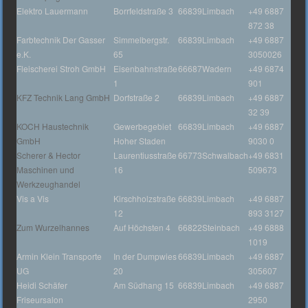
Elektro Lauermann
Borrfeldstraße 3
66839
Limbach
+49 6887
872 38
Farbtechnik Der Gasser
Simmelbergstr.
66839
Limbach
+49 6887
e.K.
65
3050026
Fleischerei Stroh GmbH
Eisenbahnstraße
66687
Wadern
+49 6874
1
901
KFZ Technik Lang GmbH
Dorfstraße 2
66839
Limbach
+49 6887
32 39
KOCH Haustechnik
Gewerbegebiet
66839
Limbach
+49 6887
GmbH
Hoher Staden
9030 0
Scherer & Hector
Laurentiusstraße
66773
Schwalbach
+49 6831
Maschinen und
16
509673
Werkzeughandel
Vis a Vis
Kirschholzstraße
66839
Limbach
+49 6887
12
893 3127
Zum Wurzelhannes
Auf Höchsten 4
66822
Steinbach
+49 6888
1019
Armin Klein Transporte
In der Dumpwies
66839
Limbach
+49 6887
UG
20
305607
Heidi Schäfer
Am Südhang 15
66839
Limbach
+49 6887
Friseursalon
2950