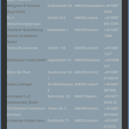
Metzgerei & Feinkost
Eckenstraße 35
66822
Gresaubach
+49 6887
Blug GmbH
2504
R+V
Dorfstr. 204
66839
Limbach
+49 6887
Versicherungsgruppe
893 6095
Saarland Versicherung
Marktstraße 1
66839
Schmelz
+49 6887
Scherer & Mosbach
7066
GmbH
Tanjas Blumenecke
Dorfstr. 118
66839
Limbach
+49 6887
1297
Bildhauerei Fuchs GmbH
Jägerstraße 10
66822
Steinbach
+49 6888
247
Bistro Bei Rudi
Saarbrücker Str.
66839
Schmelz
+49 6887
1
9126603
Getec Leidinger
Am Weißenberg
66839
Limbach
+49 6887
8
887898
Hochwald C+C
Bahnhofstr. 25
66687
Wadern
+49 6871
Großhandels GmbH
9006 25
KVI Schmelz Fahrschule
Trierer Str. 5
66839
Schmelz
+49 6887
Buchheit
8944849
Limbacher Kebap Haus
Dorfstraße 75
66839
Limbach
+49 6887
912035