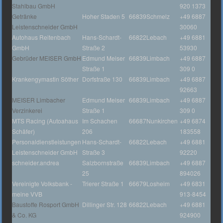
Stahlbau GmbH
920 1373
Getränke
Hoher Staden 5
66839
Schmelz
+49 6887
Leistenschneider GmbH
30060
Autohaus Reitenbach
Hans-Schardt-
66822
Lebach
+49 6881
GmbH
Straße 2
53930
Gebrüder MEISER GmbH
Edmund Meiser
66839
Limbach
+49 6887
Straße 1
309 0
Krankengymastin Söther
Dorfstraße 130
66839
Limbach
+49 6887
92663
MEISER Limbacher
Edmund Meiser
66839
Limbach
+49 6887
Verzinkerei
Straße 1
309 0
MTS Racing (Autoahaus
Im Schachen
66687
Nunkirchen
+49 6874
Schäfer)
206
183558
Personaldienstleistungen
Hans-Schardt-
66822
Lebach
+49 6881
Leistenschneider GmbH
Straße 3
92220
schneider.andrea
Salzbornstraße
66839
Limbach
+49 6887
25
894026
Vereinigte Volksbank -
Trierer Straße 1
66679
Losheim
+49 6831
meine VVB
913-8454
Baustoffe Rosport GmbH
Dillinger Str. 128
66822
Lebach
+49 6881
& Co. KG
924900