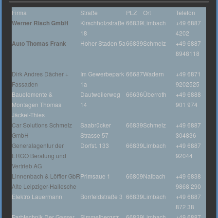
Firma
Straße
PLZ
Ort
Telefon
Werner Risch GmbH
Kirschholzstraße
66839
Limbach
+49 6887
18
4202
Auto Thomas Frank
Hoher Staden 5a
66839
Schmelz
+49 6887
8948118
Dirk Andres Dächer +
Im Gewerbepark
66687
Wadern
+49 6871
Fassaden
1a
9202525
Bauelemente &
Dautweilerweg
66636
Überroth
+49 6888
Montagen Thomas
14
901 974
Jäckel-Thies
Car Solutions Schmelz
Saabrücker
66839
Schmelz
+49 6887
GmbH
Strasse 57
304836
Generalagentur der
Dorfst. 133
66839
Limbach
+49 6887
ERGO Beratung und
92044
Vertrieb AG
Linnenbach & Löffler GbR
Primsaue 1
66809
Nalbach
+49 6838
Alte Leipziger-Hallesche
9868 290
Elektro Lauermann
Borrfeldstraße 3
66839
Limbach
+49 6887
872 38
Farbtechnik Der Gasser
Simmelbergstr.
66839
Limbach
+49 6887