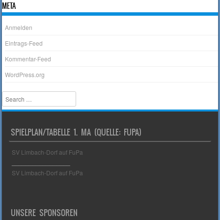
META
Anmelden
Eintrags-Feed
Kommentar-Feed
WordPress.org
Search
SPIELPLAN/TABELLE 1. MA (QUELLE: FUPA)
SV Limbach-Dorf auf FuPa
_________________
SV Limbach-Dorf auf FuPa
UNSERE SPONSOREN