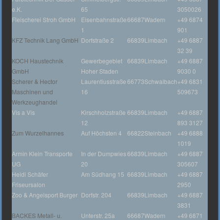
e.K.
65
3050026
Fleischerei Stroh GmbH
Eisenbahnstraße
66687
Wadern
+49 6874
1
901
KFZ Technik Lang GmbH
Dorfstraße 2
66839
Limbach
+49 6887
32 39
KOCH Haustechnik
Gewerbegebiet
66839
Limbach
+49 6887
GmbH
Hoher Staden
9030 0
Scherer & Hector
Laurentiusstraße
66773
Schwalbach
+49 6831
Maschinen und
16
509673
Werkzeughandel
Vis a Vis
Kirschholzstraße
66839
Limbach
+49 6887
12
893 3127
Zum Wurzelhannes
Auf Höchsten 4
66822
Steinbach
+49 6888
1019
Armin Klein Transporte
In der Dumpwies
66839
Limbach
+49 6887
UG
20
305607
Heidi Schäfer
Am Südhang 15
66839
Limbach
+49 6887
Friseursalon
2950
Zoo & Angelsport Burger
Dorfstr. 204
66839
Limbach
+49 6887
3831
BACKES Metall- u.
Unterstr. 25a
66687
Wadern
+49 6871