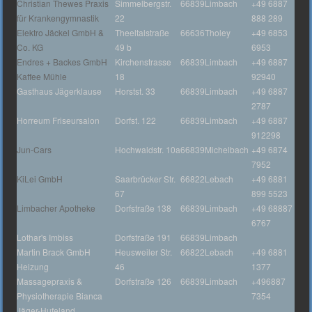
Christian Thewes Praxis
Simmelbergstr.
66839
Limbach
+49 6887
für Krankengymnastik
22
888 289
Elektro Jäckel GmbH &
Theeltalstraße
66636
Tholey
+49 6853
Co. KG
49 b
6953
Endres + Backes GmbH
Kirchenstrasse
66839
Limbach
+49 6887
Kaffee Mühle
18
92940
Gasthaus Jägerklause
Horstst. 33
66839
Limbach
+49 6887
2787
Horreum Friseursalon
Dorfst. 122
66839
Limbach
+49 6887
912298
Jun-Cars
Hochwaldstr. 10a
66839
Michelbach
+49 6874
7952
KiLei GmbH
Saarbrücker Str.
66822
Lebach
+49 6881
67
899 5523
Limbacher Apotheke
Dorfstraße 138
66839
Limbach
+49 68887
6767
Lothar's Imbiss
Dorfstraße 191
66839
Limbach
Martin Brack GmbH
Heusweiler Str.
66822
Lebach
+49 6881
Heizung
46
1377
Massagepraxis &
Dorfstraße 126
66839
Limbach
+496887
Physiotherapie Bianca
7354
Jäger-Hufeland