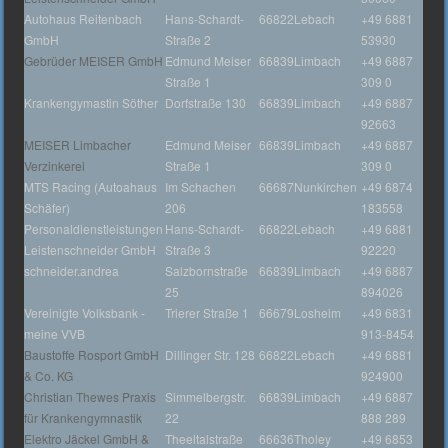
Autohaus Reitenbach
Hans-Schardt-
66822
Lebach
+49 6881
GmbH
Straße 2
53930
Gebrüder MEISER GmbH
Edmund Meiser
66839
Limbach
+49 6887
Straße 1
309 0
Krankengymastin Söther
Dorfstraße 130
66839
Limbach
+49 6887
92663
MEISER Limbacher
Edmund Meiser
66839
Limbach
+49 6887
Verzinkerei
Straße 1
309 0
MTS Racing (Autoahaus
Im Schachen
66687
Nunkirchen
+49 6874
Schäfer)
206
183558
Personaldienstleistungen
Hans-Schardt-
66822
Lebach
+49 6881
Leistenschneider GmbH
Straße 3
92220
schneider.andrea
Salzbornstraße
66839
Limbach
+49 6887
25
894026
Vereinigte Volksbank -
Trierer Straße 1
66679
Losheim
+49 6831
meine VVB
913-8454
Baustoffe Rosport GmbH
Dillinger Str. 128
66822
Lebach
+49 6881
& Co. KG
924900
Christian Thewes Praxis
Simmelbergstr.
66839
Limbach
+49 6887
für Krankengymnastik
22
888 289
Elektro Jäckel GmbH &
Theeltalstraße
66636
Tholey
+49 6853