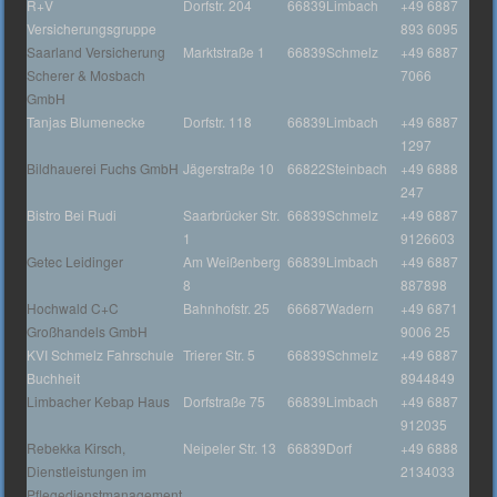
R+V
Dorfstr. 204
66839
Limbach
+49 6887
Versicherungsgruppe
893 6095
Saarland Versicherung
Marktstraße 1
66839
Schmelz
+49 6887
Scherer & Mosbach
7066
GmbH
Tanjas Blumenecke
Dorfstr. 118
66839
Limbach
+49 6887
1297
Bildhauerei Fuchs GmbH
Jägerstraße 10
66822
Steinbach
+49 6888
247
Bistro Bei Rudi
Saarbrücker Str.
66839
Schmelz
+49 6887
1
9126603
Getec Leidinger
Am Weißenberg
66839
Limbach
+49 6887
8
887898
Hochwald C+C
Bahnhofstr. 25
66687
Wadern
+49 6871
Großhandels GmbH
9006 25
KVI Schmelz Fahrschule
Trierer Str. 5
66839
Schmelz
+49 6887
Buchheit
8944849
Limbacher Kebap Haus
Dorfstraße 75
66839
Limbach
+49 6887
912035
Rebekka Kirsch,
Neipeler Str. 13
66839
Dorf
+49 6888
Dienstleistungen im
2134033
Pflegedienstmanagement