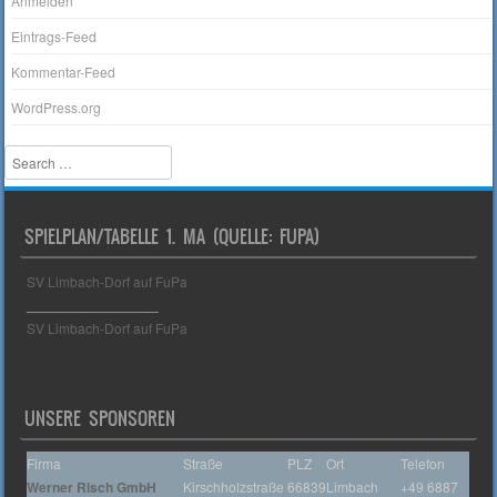
Anmelden
Eintrags-Feed
Kommentar-Feed
WordPress.org
Search
SPIELPLAN/TABELLE 1. MA (QUELLE: FUPA)
SV Limbach-Dorf auf FuPa
_________________
SV Limbach-Dorf auf FuPa
UNSERE SPONSOREN
Firma
Straße
PLZ
Ort
Telefon
Werner Risch GmbH
Kirschholzstraße
66839
Limbach
+49 6887