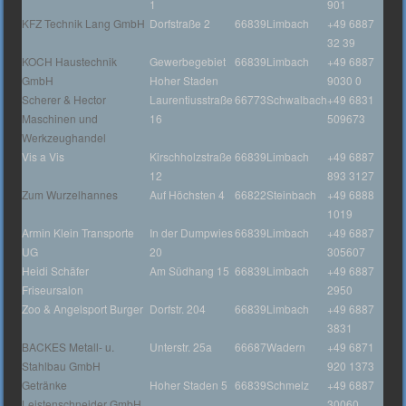
1
901
KFZ Technik Lang GmbH
Dorfstraße 2
66839
Limbach
+49 6887
32 39
KOCH Haustechnik
Gewerbegebiet
66839
Limbach
+49 6887
GmbH
Hoher Staden
9030 0
Scherer & Hector
Laurentiusstraße
66773
Schwalbach
+49 6831
Maschinen und
16
509673
Werkzeughandel
Vis a Vis
Kirschholzstraße
66839
Limbach
+49 6887
12
893 3127
Zum Wurzelhannes
Auf Höchsten 4
66822
Steinbach
+49 6888
1019
Armin Klein Transporte
In der Dumpwies
66839
Limbach
+49 6887
UG
20
305607
Heidi Schäfer
Am Südhang 15
66839
Limbach
+49 6887
Friseursalon
2950
Zoo & Angelsport Burger
Dorfstr. 204
66839
Limbach
+49 6887
3831
BACKES Metall- u.
Unterstr. 25a
66687
Wadern
+49 6871
Stahlbau GmbH
920 1373
Getränke
Hoher Staden 5
66839
Schmelz
+49 6887
Leistenschneider GmbH
30060