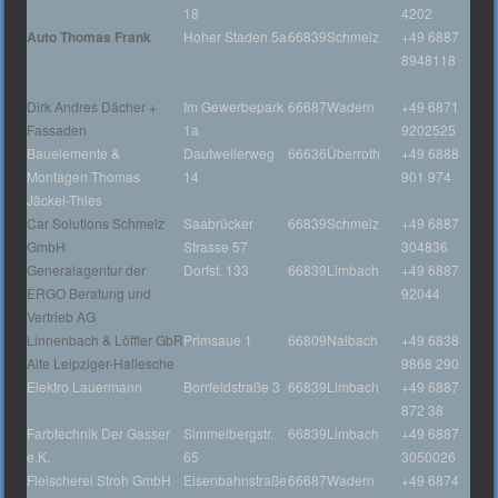
18
4202
Auto Thomas Frank
Hoher Staden 5a
66839
Schmelz
+49 6887
8948118
Dirk Andres Dächer +
Im Gewerbepark
66687
Wadern
+49 6871
Fassaden
1a
9202525
Bauelemente &
Dautweilerweg
66636
Überroth
+49 6888
Montagen Thomas
14
901 974
Jäckel-Thies
Car Solutions Schmelz
Saabrücker
66839
Schmelz
+49 6887
GmbH
Strasse 57
304836
Generalagentur der
Dorfst. 133
66839
Limbach
+49 6887
ERGO Beratung und
92044
Vertrieb AG
Linnenbach & Löffler GbR
Primsaue 1
66809
Nalbach
+49 6838
Alte Leipziger-Hallesche
9868 290
Elektro Lauermann
Borrfeldstraße 3
66839
Limbach
+49 6887
872 38
Farbtechnik Der Gasser
Simmelbergstr.
66839
Limbach
+49 6887
e.K.
65
3050026
Fleischerei Stroh GmbH
Eisenbahnstraße
66687
Wadern
+49 6874