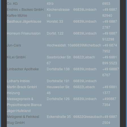
Co. KG
49 b
6953
Endres + Backes GmbH
Kirchenstrasse
66839
Limbach
+49 6887
Kaffee Mühle
18
92940
Gasthaus Jägerklause
Horstst. 33
66839
Limbach
+49 6887
2787
Horreum Friseursalon
Dorfst. 122
66839
Limbach
+49 6887
912298
Jun-Cars
Hochwaldstr. 10a
66839
Michelbach
+49 6874
7952
KiLei GmbH
Saarbrücker Str.
66822
Lebach
+49 6881
67
899 5523
Limbacher Apotheke
Dorfstraße 138
66839
Limbach
+49 68887
6767
Lothar's Imbiss
Dorfstraße 191
66839
Limbach
Martin Brack GmbH
Heusweiler Str.
66822
Lebach
+49 6881
Heizung
46
1377
Massagepraxis &
Dorfstraße 126
66839
Limbach
+496887
Physiotherapie Bianca
7354
Jäger-Hufeland
Metzgerei & Feinkost
Eckenstraße 35
66822
Gresaubach
+49 6887
Blug GmbH
2504