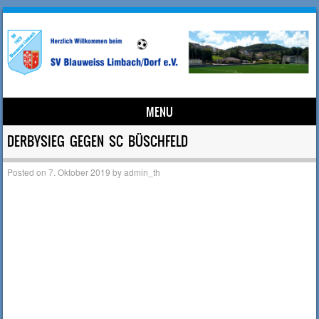
MENU
Skip to content
DERBYSIEG GEGEN SC BÜSCHFELD
Posted on
7. Oktober 2019
by
admin_th