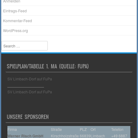
Anmelden
Eintrags-Feed
Kommentar-Feed
WordPress.org
Search
SPIELPLAN/TABELLE 1. MA (QUELLE: FUPA)
SV Limbach-Dorf auf FuPa
_________________
SV Limbach-Dorf auf FuPa
UNSERE SPONSOREN
Firma
Straße
PLZ
Ort
Telefon
Werner Risch GmbH
Kirschholzstraße
66839
Limbach
+49 6887