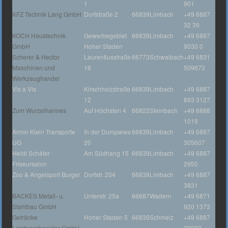
1
901
KFZ Technik Lang GmbH
Dorfstraße 2
66839
Limbach
+49 6887
32 39
KOCH Haustechnik
Gewerbegebiet
66839
Limbach
+49 6887
GmbH
Hoher Staden
9030 0
Scherer & Hector
Laurentiusstraße
66773
Schwalbach
+49 6831
Maschinen und
16
509673
Werkzeughandel
Vis a Vis
Kirschholzstraße
66839
Limbach
+49 6887
12
893 3127
Zum Wurzelhannes
Auf Höchsten 4
66822
Steinbach
+49 6888
1019
Armin Klein Transporte
In der Dumpwies
66839
Limbach
+49 6887
UG
20
305607
Heidi Schäfer
Am Südhang 15
66839
Limbach
+49 6887
Friseursalon
2950
Zoo & Angelsport Burger
Dorfstr. 204
66839
Limbach
+49 6887
3831
BACKES Metall- u.
Unterstr. 25a
66687
Wadern
+49 6871
Stahlbau GmbH
920 1373
Getränke
Hoher Staden 5
66839
Schmelz
+49 6887
Leistenschneider GmbH
30060