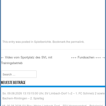
This entry was posted in
Spielberichte
. Bookmark the
permalink
.
←
Video vom Sportplatz des SVL mit
+++ Fundsachen +++
→
Trainingsbetrieb
Post navigation
Search
NEUESTE BEITRÄGE
So. 09.08.2026 13:15/15:00 Uhr, SV Limbach-Dorf 1+2 – 1. FC Schmelz 2 sowie
Bachem-Rimlingen – 2. Spieltag
Mi, 05.08.2026 SV Blau-Weiss Limbach-Dorf – FSV Hemmersdorf – Pokalspiel