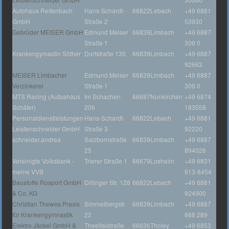
Autohaus Reitenbach
Hans-Schardt-
66822
Lebach
+49 6881
GmbH
Straße 2
53930
Gebrüder MEISER GmbH
Edmund Meiser
66839
Limbach
+49 6887
Straße 1
309 0
Krankengymastin Söther
Dorfstraße 130
66839
Limbach
+49 6887
92663
MEISER Limbacher
Edmund Meiser
66839
Limbach
+49 6887
Verzinkerei
Straße 1
309 0
MTS Racing (Autoahaus
Im Schachen
66687
Nunkirchen
+49 6874
Schäfer)
206
183558
Personaldienstleistungen
Hans-Schardt-
66822
Lebach
+49 6881
Leistenschneider GmbH
Straße 3
92220
schneider.andrea
Salzbornstraße
66839
Limbach
+49 6887
25
894026
Vereinigte Volksbank -
Trierer Straße 1
66679
Losheim
+49 6831
meine VVB
913-8454
Baustoffe Rosport GmbH
Dillinger Str. 128
66822
Lebach
+49 6881
& Co. KG
924900
Christian Thewes Praxis
Simmelbergstr.
66839
Limbach
+49 6887
für Krankengymnastik
22
888 289
Elektro Jäckel GmbH &
Theeltalstraße
66636
Tholey
+49 6853