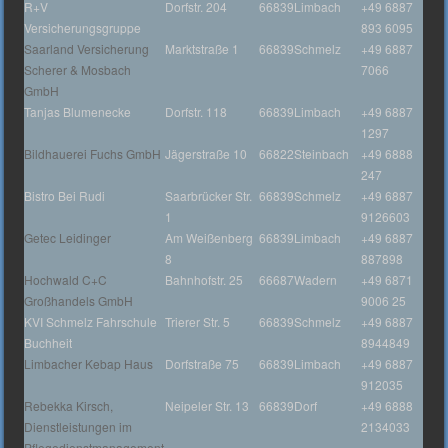
R+V
Dorfstr. 204
66839
Limbach
+49 6887
Versicherungsgruppe
893 6095
Saarland Versicherung
Marktstraße 1
66839
Schmelz
+49 6887
Scherer & Mosbach
7066
GmbH
Tanjas Blumenecke
Dorfstr. 118
66839
Limbach
+49 6887
1297
Bildhauerei Fuchs GmbH
Jägerstraße 10
66822
Steinbach
+49 6888
247
Bistro Bei Rudi
Saarbrücker Str.
66839
Schmelz
+49 6887
1
9126603
Getec Leidinger
Am Weißenberg
66839
Limbach
+49 6887
8
887898
Hochwald C+C
Bahnhofstr. 25
66687
Wadern
+49 6871
Großhandels GmbH
9006 25
KVI Schmelz Fahrschule
Trierer Str. 5
66839
Schmelz
+49 6887
Buchheit
8944849
Limbacher Kebap Haus
Dorfstraße 75
66839
Limbach
+49 6887
912035
Rebekka Kirsch,
Neipeler Str. 13
66839
Dorf
+49 6888
Dienstleistungen im
2134033
Pflegedienstmanagement