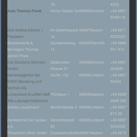
18
4202
Auto Thomas Frank
Hoher Staden 5a
66839
Schmelz
+49 6887
8948118
Dirk Andres Dächer +
Im Gewerbepark
66687
Wadern
+49 6871
Fassaden
1a
9202525
Bauelemente &
Dautweilerweg
66636
Überroth
+49 6888
Montagen Thomas
14
901 974
Jäckel-Thies
Car Solutions Schmelz
Saabrücker
66839
Schmelz
+49 6887
GmbH
Strasse 57
304836
Generalagentur der
Dorfst. 133
66839
Limbach
+49 6887
ERGO Beratung und
92044
Vertrieb AG
Linnenbach & Löffler GbR
Primsaue 1
66809
Nalbach
+49 6838
Alte Leipziger-Hallesche
9868 290
Elektro Lauermann
Borrfeldstraße 3
66839
Limbach
+49 6887
872 38
Farbtechnik Der Gasser
Simmelbergstr.
66839
Limbach
+49 6887
e.K.
65
3050026
Fleischerei Stroh GmbH
Eisenbahnstraße
66687
Wadern
+49 6874