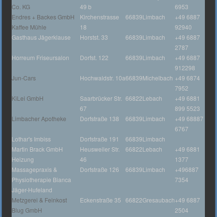
Co. KG
49 b
6953
Endres + Backes GmbH
Kirchenstrasse
66839
Limbach
+49 6887
Kaffee Mühle
18
92940
Gasthaus Jägerklause
Horstst. 33
66839
Limbach
+49 6887
2787
Horreum Friseursalon
Dorfst. 122
66839
Limbach
+49 6887
912298
Jun-Cars
Hochwaldstr. 10a
66839
Michelbach
+49 6874
7952
KiLei GmbH
Saarbrücker Str.
66822
Lebach
+49 6881
67
899 5523
Limbacher Apotheke
Dorfstraße 138
66839
Limbach
+49 68887
6767
Lothar's Imbiss
Dorfstraße 191
66839
Limbach
Martin Brack GmbH
Heusweiler Str.
66822
Lebach
+49 6881
Heizung
46
1377
Massagepraxis &
Dorfstraße 126
66839
Limbach
+496887
Physiotherapie Bianca
7354
Jäger-Hufeland
Metzgerei & Feinkost
Eckenstraße 35
66822
Gresaubach
+49 6887
Blug GmbH
2504