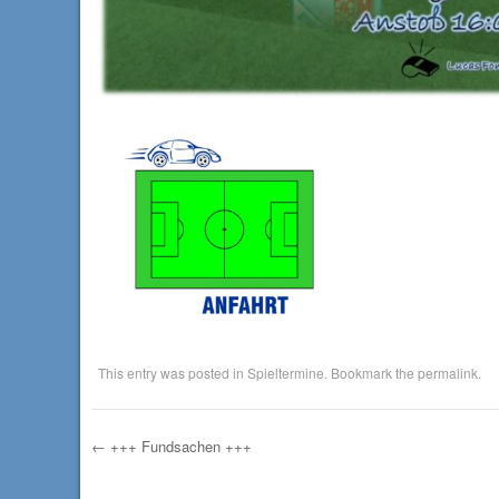
This entry was posted in
Spieltermine
. Bookmark the
permalink
.
←
+++ Fundsachen +++
Post navigation