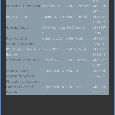
1297
Bildhauerei Fuchs GmbH
Jägerstraße 10
66822
Steinbach
+49 6888
247
Bistro Bei Rudi
Saarbrücker Str.
66839
Schmelz
+49 6887
1
9126603
Getec Leidinger
Am Weißenberg
66839
Limbach
+49 6887
8
887898
Hochwald C+C
Bahnhofstr. 25
66687
Wadern
+49 6871
Großhandels GmbH
9006 25
KVI Schmelz Fahrschule
Trierer Str. 5
66839
Schmelz
+49 6887
Buchheit
8944849
Limbacher Kebap Haus
Dorfstraße 75
66839
Limbach
+49 6887
912035
Rebekka Kirsch,
Neipeler Str. 13
66839
Dorf
+49 6888
Dienstleistungen im
2134033
Pflegedienstmanagement
Sulaikas Bellydance
Neipeler Str. 13
66839
Dorf
+49 6888
Bauchtanz
2134033