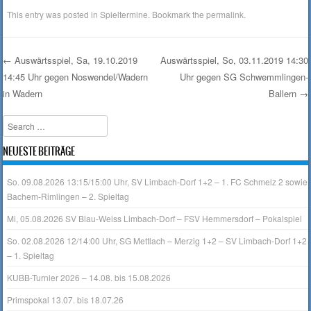
This entry was posted in
Spieltermine
. Bookmark the
permalink
.
←
Auswärtsspiel, Sa, 19.10.2019
Auswärtsspiel, So, 03.11.2019 14:30
14:45 Uhr gegen Noswendel/Wadern
Uhr gegen SG Schwemmlingen-
Post navigation
in Wadern
Ballern
→
Search
NEUESTE BEITRÄGE
So. 09.08.2026 13:15/15:00 Uhr, SV Limbach-Dorf 1+2 – 1. FC Schmelz 2 sowie
Bachem-Rimlingen – 2. Spieltag
Mi, 05.08.2026 SV Blau-Weiss Limbach-Dorf – FSV Hemmersdorf – Pokalspiel
So. 02.08.2026 12/14:00 Uhr, SG Mettlach – Merzig 1+2 – SV Limbach-Dorf 1+2
– 1. Spieltag
KUBB-Turnier 2026 – 14.08. bis 15.08.2026
Primspokal 13.07. bis 18.07.26