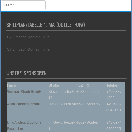
Search
SPIELPLAN/TABELLE 1. MA (QUELLE: FUPA)
SV Limbach-Dorf auf FuPa
_________________
SV Limbach-Dorf auf FuPa
UNSERE SPONSOREN
Firma
Straße
PLZ
Ort
Telefon
Werner Risch GmbH
Kirschholzstraße
66839
Limbach
+49 6887
18
4202
Auto Thomas Frank
Hoher Staden 5a
66839
Schmelz
+49 6887
8948118
Dirk Andres Dächer +
Im Gewerbepark
66687
Wadern
+49 6871
Fassaden
1a
9202525