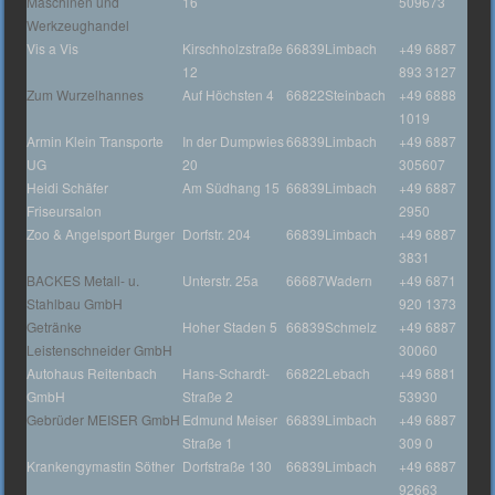
Maschinen und
16
509673
Werkzeughandel
Vis a Vis
Kirschholzstraße
66839
Limbach
+49 6887
12
893 3127
Zum Wurzelhannes
Auf Höchsten 4
66822
Steinbach
+49 6888
1019
Armin Klein Transporte
In der Dumpwies
66839
Limbach
+49 6887
UG
20
305607
Heidi Schäfer
Am Südhang 15
66839
Limbach
+49 6887
Friseursalon
2950
Zoo & Angelsport Burger
Dorfstr. 204
66839
Limbach
+49 6887
3831
BACKES Metall- u.
Unterstr. 25a
66687
Wadern
+49 6871
Stahlbau GmbH
920 1373
Getränke
Hoher Staden 5
66839
Schmelz
+49 6887
Leistenschneider GmbH
30060
Autohaus Reitenbach
Hans-Schardt-
66822
Lebach
+49 6881
GmbH
Straße 2
53930
Gebrüder MEISER GmbH
Edmund Meiser
66839
Limbach
+49 6887
Straße 1
309 0
Krankengymastin Söther
Dorfstraße 130
66839
Limbach
+49 6887
92663