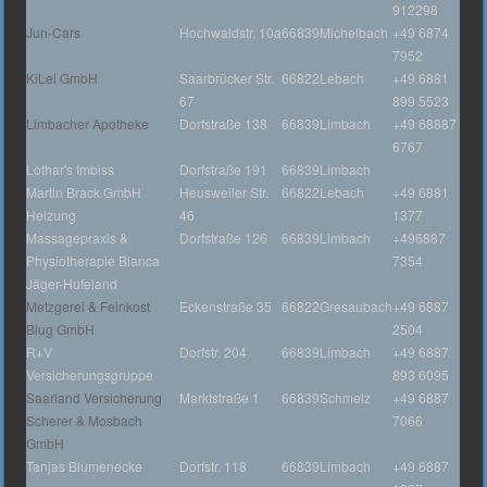
912298
Jun-Cars
Hochwaldstr. 10a
66839
Michelbach
+49 6874
7952
KiLei GmbH
Saarbrücker Str.
66822
Lebach
+49 6881
67
899 5523
Limbacher Apotheke
Dorfstraße 138
66839
Limbach
+49 68887
6767
Lothar's Imbiss
Dorfstraße 191
66839
Limbach
Martin Brack GmbH
Heusweiler Str.
66822
Lebach
+49 6881
Heizung
46
1377
Massagepraxis &
Dorfstraße 126
66839
Limbach
+496887
Physiotherapie Bianca
7354
Jäger-Hufeland
Metzgerei & Feinkost
Eckenstraße 35
66822
Gresaubach
+49 6887
Blug GmbH
2504
R+V
Dorfstr. 204
66839
Limbach
+49 6887
Versicherungsgruppe
893 6095
Saarland Versicherung
Marktstraße 1
66839
Schmelz
+49 6887
Scherer & Mosbach
7066
GmbH
Tanjas Blumenecke
Dorfstr. 118
66839
Limbach
+49 6887