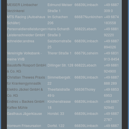
MEISER Limbacher
Edmund Meiser
66839
Limbach
+49 6887
Verzinkerei
Straße 1
309 0
MTS Racing (Autoahaus
Im Schachen
66687
Nunkirchen
+49 6874
Schäfer)
206
183558
Personaldienstleistungen
Hans-Schardt-
66822
Lebach
+49 6881
Leistenschneider GmbH
Straße 3
92220
schneider.andrea
Salzbornstraße
66839
Limbach
+49 6887
25
894026
Vereinigte Volksbank -
Trierer Straße 1
66679
Losheim
+49 6831
meine VVB
913-8454
Baustoffe Rosport GmbH
Dillinger Str. 128
66822
Lebach
+49 6881
& Co. KG
924900
Christian Thewes Praxis
Simmelbergstr.
66839
Limbach
+49 6887
für Krankengymnastik
22
888 289
Elektro Jäckel GmbH &
Theeltalstraße
66636
Tholey
+49 6853
Co. KG
49 b
6953
Endres + Backes GmbH
Kirchenstrasse
66839
Limbach
+49 6887
Kaffee Mühle
18
92940
Gasthaus Jägerklause
Horstst. 33
66839
Limbach
+49 6887
2787
Horreum Friseursalon
Dorfst. 122
66839
Limbach
+49 6887