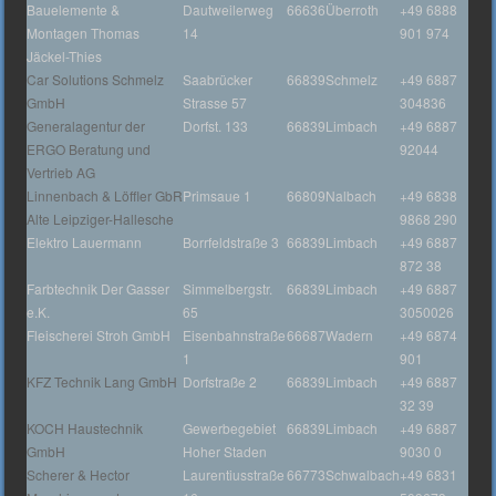
Bauelemente &
Dautweilerweg
66636
Überroth
+49 6888
Montagen Thomas
14
901 974
Jäckel-Thies
Car Solutions Schmelz
Saabrücker
66839
Schmelz
+49 6887
GmbH
Strasse 57
304836
Generalagentur der
Dorfst. 133
66839
Limbach
+49 6887
ERGO Beratung und
92044
Vertrieb AG
Linnenbach & Löffler GbR
Primsaue 1
66809
Nalbach
+49 6838
Alte Leipziger-Hallesche
9868 290
Elektro Lauermann
Borrfeldstraße 3
66839
Limbach
+49 6887
872 38
Farbtechnik Der Gasser
Simmelbergstr.
66839
Limbach
+49 6887
e.K.
65
3050026
Fleischerei Stroh GmbH
Eisenbahnstraße
66687
Wadern
+49 6874
1
901
KFZ Technik Lang GmbH
Dorfstraße 2
66839
Limbach
+49 6887
32 39
KOCH Haustechnik
Gewerbegebiet
66839
Limbach
+49 6887
GmbH
Hoher Staden
9030 0
Scherer & Hector
Laurentiusstraße
66773
Schwalbach
+49 6831