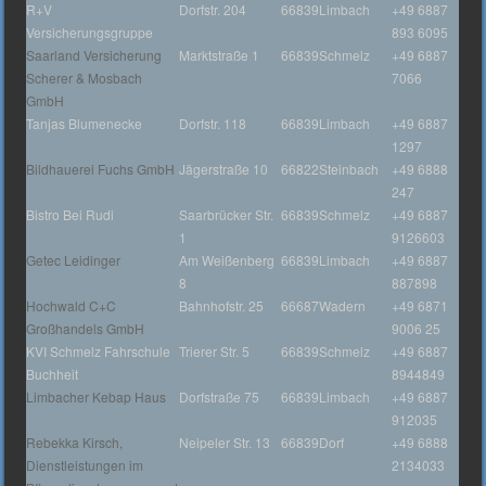
R+V
Dorfstr. 204
66839
Limbach
+49 6887
Versicherungsgruppe
893 6095
Saarland Versicherung
Marktstraße 1
66839
Schmelz
+49 6887
Scherer & Mosbach
7066
GmbH
Tanjas Blumenecke
Dorfstr. 118
66839
Limbach
+49 6887
1297
Bildhauerei Fuchs GmbH
Jägerstraße 10
66822
Steinbach
+49 6888
247
Bistro Bei Rudi
Saarbrücker Str.
66839
Schmelz
+49 6887
1
9126603
Getec Leidinger
Am Weißenberg
66839
Limbach
+49 6887
8
887898
Hochwald C+C
Bahnhofstr. 25
66687
Wadern
+49 6871
Großhandels GmbH
9006 25
KVI Schmelz Fahrschule
Trierer Str. 5
66839
Schmelz
+49 6887
Buchheit
8944849
Limbacher Kebap Haus
Dorfstraße 75
66839
Limbach
+49 6887
912035
Rebekka Kirsch,
Neipeler Str. 13
66839
Dorf
+49 6888
Dienstleistungen im
2134033