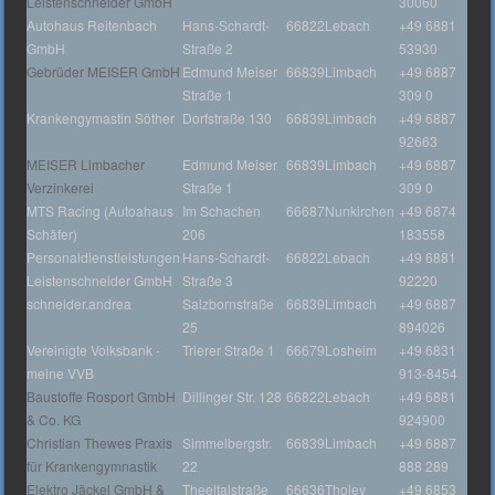
Leistenschneider GmbH
30060
Autohaus Reitenbach
Hans-Schardt-
66822
Lebach
+49 6881
GmbH
Straße 2
53930
Gebrüder MEISER GmbH
Edmund Meiser
66839
Limbach
+49 6887
Straße 1
309 0
Krankengymastin Söther
Dorfstraße 130
66839
Limbach
+49 6887
92663
MEISER Limbacher
Edmund Meiser
66839
Limbach
+49 6887
Verzinkerei
Straße 1
309 0
MTS Racing (Autoahaus
Im Schachen
66687
Nunkirchen
+49 6874
Schäfer)
206
183558
Personaldienstleistungen
Hans-Schardt-
66822
Lebach
+49 6881
Leistenschneider GmbH
Straße 3
92220
schneider.andrea
Salzbornstraße
66839
Limbach
+49 6887
25
894026
Vereinigte Volksbank -
Trierer Straße 1
66679
Losheim
+49 6831
meine VVB
913-8454
Baustoffe Rosport GmbH
Dillinger Str. 128
66822
Lebach
+49 6881
& Co. KG
924900
Christian Thewes Praxis
Simmelbergstr.
66839
Limbach
+49 6887
für Krankengymnastik
22
888 289
Elektro Jäckel GmbH &
Theeltalstraße
66636
Tholey
+49 6853