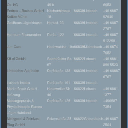
Co. KG
49 b
6953
Endres + Backes GmbH
Kirchenstrasse
66839
Limbach
+49 6887
Kaffee Mühle
18
92940
Gasthaus Jägerklause
Horstst. 33
66839
Limbach
+49 6887
2787
Horreum Friseursalon
Dorfst. 122
66839
Limbach
+49 6887
912298
Jun-Cars
Hochwaldstr. 10a
66839
Michelbach
+49 6874
7952
KiLei GmbH
Saarbrücker Str.
66822
Lebach
+49 6881
67
899 5523
Limbacher Apotheke
Dorfstraße 138
66839
Limbach
+49 68887
6767
Lothar's Imbiss
Dorfstraße 191
66839
Limbach
Martin Brack GmbH
Heusweiler Str.
66822
Lebach
+49 6881
Heizung
46
1377
Massagepraxis &
Dorfstraße 126
66839
Limbach
+496887
Physiotherapie Bianca
7354
Jäger-Hufeland
Metzgerei & Feinkost
Eckenstraße 35
66822
Gresaubach
+49 6887
Blug GmbH
2504