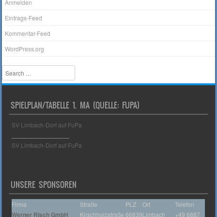
Anmelden
Eintrags-Feed
Kommentar-Feed
WordPress.org
Search
SPIELPLAN/TABELLE 1. MA (QUELLE: FUPA)
SV Limbach-Dorf auf FuPa
_________________
SV Limbach-Dorf auf FuPa
UNSERE SPONSOREN
Firma
Straße
PLZ
Ort
Telefon
Werner Risch GmbH
Kirschholzstraße
66839
Limbach
+49 6887