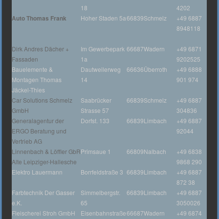
18
4202
Auto Thomas Frank
Hoher Staden 5a
66839
Schmelz
+49 6887
8948118
Dirk Andres Dächer +
Im Gewerbepark
66687
Wadern
+49 6871
Fassaden
1a
9202525
Bauelemente &
Dautweilerweg
66636
Überroth
+49 6888
Montagen Thomas
14
901 974
Jäckel-Thies
Car Solutions Schmelz
Saabrücker
66839
Schmelz
+49 6887
GmbH
Strasse 57
304836
Generalagentur der
Dorfst. 133
66839
Limbach
+49 6887
ERGO Beratung und
92044
Vertrieb AG
Linnenbach & Löffler GbR
Primsaue 1
66809
Nalbach
+49 6838
Alte Leipziger-Hallesche
9868 290
Elektro Lauermann
Borrfeldstraße 3
66839
Limbach
+49 6887
872 38
Farbtechnik Der Gasser
Simmelbergstr.
66839
Limbach
+49 6887
e.K.
65
3050026
Fleischerei Stroh GmbH
Eisenbahnstraße
66687
Wadern
+49 6874