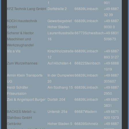
1
901
KFZ Technik Lang GmbH
Dorfstraße 2
66839
Limbach
+49 6887
32 39
KOCH Haustechnik
Gewerbegebiet
66839
Limbach
+49 6887
GmbH
Hoher Staden
9030 0
Scherer & Hector
Laurentiusstraße
66773
Schwalbach
+49 6831
Maschinen und
16
509673
Werkzeughandel
Vis a Vis
Kirschholzstraße
66839
Limbach
+49 6887
12
893 3127
Zum Wurzelhannes
Auf Höchsten 4
66822
Steinbach
+49 6888
1019
Armin Klein Transporte
In der Dumpwies
66839
Limbach
+49 6887
UG
20
305607
Heidi Schäfer
Am Südhang 15
66839
Limbach
+49 6887
Friseursalon
2950
Zoo & Angelsport Burger
Dorfstr. 204
66839
Limbach
+49 6887
3831
BACKES Metall- u.
Unterstr. 25a
66687
Wadern
+49 6871
Stahlbau GmbH
920 1373
Getränke
Hoher Staden 5
66839
Schmelz
+49 6887