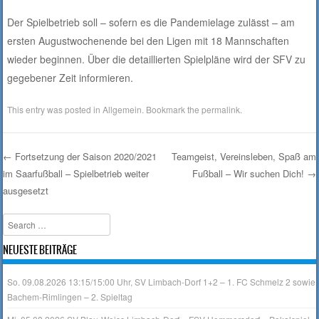
Der Spielbetrieb soll – sofern es die Pandemielage zulässt – am
ersten Augustwochenende bei den Ligen mit 18 Mannschaften
wieder beginnen. Über die detaillierten Spielpläne wird der SFV zu
gegebener Zeit informieren.
This entry was posted in
Allgemein
. Bookmark the
permalink
.
←
Fortsetzung der Saison 2020/2021
Teamgeist, Vereinsleben, Spaß am
im Saarfußball – Spielbetrieb weiter
Fußball – Wir suchen Dich!
→
Post navigation
ausgesetzt
Search
NEUESTE BEITRÄGE
So. 09.08.2026 13:15/15:00 Uhr, SV Limbach-Dorf 1+2 – 1. FC Schmelz 2 sowie
Bachem-Rimlingen – 2. Spieltag