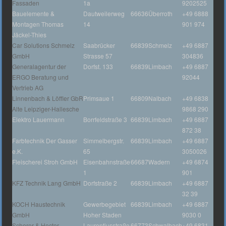
Fassaden
1a
9202525
Bauelemente &
Dautweilerweg
66636
Überroth
+49 6888
Montagen Thomas
14
901 974
Jäckel-Thies
Car Solutions Schmelz
Saabrücker
66839
Schmelz
+49 6887
GmbH
Strasse 57
304836
Generalagentur der
Dorfst. 133
66839
Limbach
+49 6887
ERGO Beratung und
92044
Vertrieb AG
Linnenbach & Löffler GbR
Primsaue 1
66809
Nalbach
+49 6838
Alte Leipziger-Hallesche
9868 290
Elektro Lauermann
Borrfeldstraße 3
66839
Limbach
+49 6887
872 38
Farbtechnik Der Gasser
Simmelbergstr.
66839
Limbach
+49 6887
e.K.
65
3050026
Fleischerei Stroh GmbH
Eisenbahnstraße
66687
Wadern
+49 6874
1
901
KFZ Technik Lang GmbH
Dorfstraße 2
66839
Limbach
+49 6887
32 39
KOCH Haustechnik
Gewerbegebiet
66839
Limbach
+49 6887
GmbH
Hoher Staden
9030 0
Scherer & Hector
Laurentiusstraße
66773
Schwalbach
+49 6831