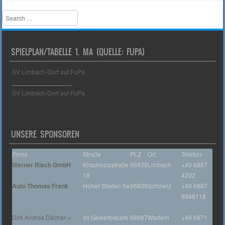
Search
SPIELPLAN/TABELLE 1. MA (QUELLE: FUPA)
SV Limbach-Dorf auf FuPa
_________________
SV Limbach-Dorf auf FuPa
UNSERE SPONSOREN
Firma
Straße
PLZ
Ort
Telefon
Werner Risch GmbH
Kirschholzstraße
66839
Limbach
+49 6887
18
4202
Auto Thomas Frank
Hoher Staden 5a
66839
Schmelz
+49 6887
8948118
Dirk Andres Dächer +
Im Gewerbepark
66687
Wadern
+49 6871