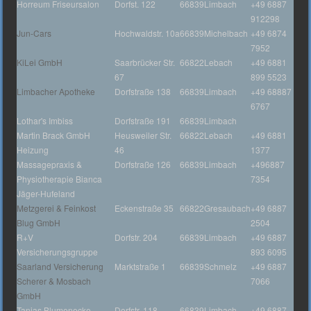
Horreum Friseursalon
Dorfst. 122
66839
Limbach
+49 6887
912298
Jun-Cars
Hochwaldstr. 10a
66839
Michelbach
+49 6874
7952
KiLei GmbH
Saarbrücker Str.
66822
Lebach
+49 6881
67
899 5523
Limbacher Apotheke
Dorfstraße 138
66839
Limbach
+49 68887
6767
Lothar's Imbiss
Dorfstraße 191
66839
Limbach
Martin Brack GmbH
Heusweiler Str.
66822
Lebach
+49 6881
Heizung
46
1377
Massagepraxis &
Dorfstraße 126
66839
Limbach
+496887
Physiotherapie Bianca
7354
Jäger-Hufeland
Metzgerei & Feinkost
Eckenstraße 35
66822
Gresaubach
+49 6887
Blug GmbH
2504
R+V
Dorfstr. 204
66839
Limbach
+49 6887
Versicherungsgruppe
893 6095
Saarland Versicherung
Marktstraße 1
66839
Schmelz
+49 6887
Scherer & Mosbach
7066
GmbH
Tanjas Blumenecke
Dorfstr. 118
66839
Limbach
+49 6887