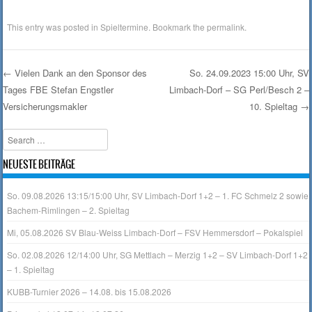
This entry was posted in
Spieltermine
. Bookmark the
permalink
.
←
Vielen Dank an den Sponsor des
So. 24.09.2023 15:00 Uhr, SV
Tages FBE Stefan Engstler
Limbach-Dorf – SG Perl/Besch 2 –
Post navigation
Versicherungsmakler
10. Spieltag
→
Search
NEUESTE BEITRÄGE
So. 09.08.2026 13:15/15:00 Uhr, SV Limbach-Dorf 1+2 – 1. FC Schmelz 2 sowie
Bachem-Rimlingen – 2. Spieltag
Mi, 05.08.2026 SV Blau-Weiss Limbach-Dorf – FSV Hemmersdorf – Pokalspiel
So. 02.08.2026 12/14:00 Uhr, SG Mettlach – Merzig 1+2 – SV Limbach-Dorf 1+2
– 1. Spieltag
KUBB-Turnier 2026 – 14.08. bis 15.08.2026