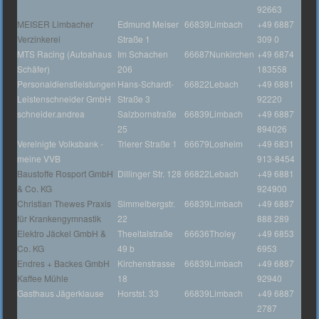
92663
MEISER Limbacher
Edmund Meiser
66839
Limbach
+49 6887
Verzinkerei
Straße 1
309 0
MTS Racing (Autoahaus
Im Schachen
66687
Nunkirchen
+49 6874
Schäfer)
206
183558
Personaldienstleistungen
Hans-Schardt-
66822
Lebach
+49 6881
Leistenschneider GmbH
Straße 3
92220
schneider.andrea
Salzbornstraße
66839
Limbach
+49 6887
25
894026
Vereinigte Volksbank -
Trierer Straße 1
66679
Losheim
+49 6831
meine VVB
913-8454
Baustoffe Rosport GmbH
Dillinger Str. 128
66822
Lebach
+49 6881
& Co. KG
924900
Christian Thewes Praxis
Simmelbergstr.
66839
Limbach
+49 6887
für Krankengymnastik
22
888 289
Elektro Jäckel GmbH &
Theeltalstraße
66636
Tholey
+49 6853
Co. KG
49 b
6953
Endres + Backes GmbH
Kirchenstrasse
66839
Limbach
+49 6887
Kaffee Mühle
18
92940
Gasthaus Jägerklause
Horstst. 33
66839
Limbach
+49 6887
2787