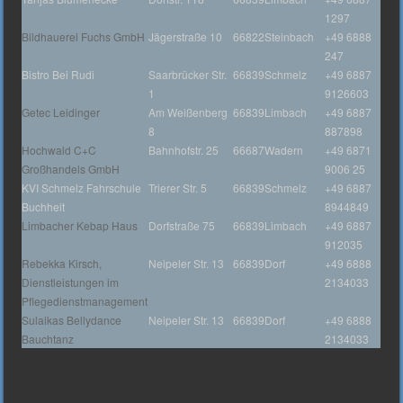
1297
Bildhauerei Fuchs GmbH
Jägerstraße 10
66822
Steinbach
+49 6888
247
Bistro Bei Rudi
Saarbrücker Str.
66839
Schmelz
+49 6887
1
9126603
Getec Leidinger
Am Weißenberg
66839
Limbach
+49 6887
8
887898
Hochwald C+C
Bahnhofstr. 25
66687
Wadern
+49 6871
Großhandels GmbH
9006 25
KVI Schmelz Fahrschule
Trierer Str. 5
66839
Schmelz
+49 6887
Buchheit
8944849
Limbacher Kebap Haus
Dorfstraße 75
66839
Limbach
+49 6887
912035
Rebekka Kirsch,
Neipeler Str. 13
66839
Dorf
+49 6888
Dienstleistungen im
2134033
Pflegedienstmanagement
Sulaikas Bellydance
Neipeler Str. 13
66839
Dorf
+49 6888
Bauchtanz
2134033