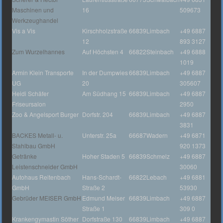
Maschinen und
16
509673
Werkzeughandel
Vis a Vis
Kirschholzstraße
66839
Limbach
+49 6887
12
893 3127
Zum Wurzelhannes
Auf Höchsten 4
66822
Steinbach
+49 6888
1019
Armin Klein Transporte
In der Dumpwies
66839
Limbach
+49 6887
UG
20
305607
Heidi Schäfer
Am Südhang 15
66839
Limbach
+49 6887
Friseursalon
2950
Zoo & Angelsport Burger
Dorfstr. 204
66839
Limbach
+49 6887
3831
BACKES Metall- u.
Unterstr. 25a
66687
Wadern
+49 6871
Stahlbau GmbH
920 1373
Getränke
Hoher Staden 5
66839
Schmelz
+49 6887
Leistenschneider GmbH
30060
Autohaus Reitenbach
Hans-Schardt-
66822
Lebach
+49 6881
GmbH
Straße 2
53930
Gebrüder MEISER GmbH
Edmund Meiser
66839
Limbach
+49 6887
Straße 1
309 0
Krankengymastin Söther
Dorfstraße 130
66839
Limbach
+49 6887