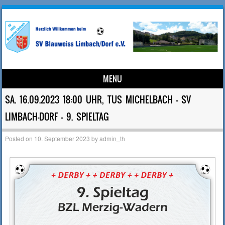
MENU
Skip to content
SA. 16.09.2023 18:00 UHR, TUS MICHELBACH – SV
LIMBACH-DORF – 9. SPIELTAG
Posted on
10. September 2023
by
admin_th