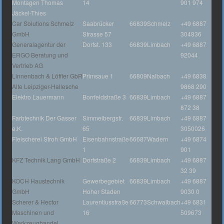
Montagen Thomas
14
901 974
Jäckel-Thies
Car Solutions Schmelz
Saabrücker
66839
Schmelz
+49 6887
GmbH
Strasse 57
304836
Generalagentur der
Dorfst. 133
66839
Limbach
+49 6887
ERGO Beratung und
92044
Vertrieb AG
Linnenbach & Löffler GbR
Primsaue 1
66809
Nalbach
+49 6838
Alte Leipziger-Hallesche
9868 290
Elektro Lauermann
Borrfeldstraße 3
66839
Limbach
+49 6887
872 38
Farbtechnik Der Gasser
Simmelbergstr.
66839
Limbach
+49 6887
e.K.
65
3050026
Fleischerei Stroh GmbH
Eisenbahnstraße
66687
Wadern
+49 6874
1
901
KFZ Technik Lang GmbH
Dorfstraße 2
66839
Limbach
+49 6887
32 39
KOCH Haustechnik
Gewerbegebiet
66839
Limbach
+49 6887
GmbH
Hoher Staden
9030 0
Scherer & Hector
Laurentiusstraße
66773
Schwalbach
+49 6831
Maschinen und
16
509673
Werkzeughandel