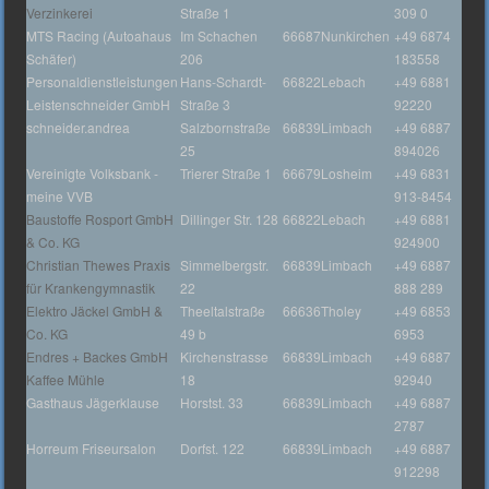
Verzinkerei
Straße 1
309 0
MTS Racing (Autoahaus
Im Schachen
66687
Nunkirchen
+49 6874
Schäfer)
206
183558
Personaldienstleistungen
Hans-Schardt-
66822
Lebach
+49 6881
Leistenschneider GmbH
Straße 3
92220
schneider.andrea
Salzbornstraße
66839
Limbach
+49 6887
25
894026
Vereinigte Volksbank -
Trierer Straße 1
66679
Losheim
+49 6831
meine VVB
913-8454
Baustoffe Rosport GmbH
Dillinger Str. 128
66822
Lebach
+49 6881
& Co. KG
924900
Christian Thewes Praxis
Simmelbergstr.
66839
Limbach
+49 6887
für Krankengymnastik
22
888 289
Elektro Jäckel GmbH &
Theeltalstraße
66636
Tholey
+49 6853
Co. KG
49 b
6953
Endres + Backes GmbH
Kirchenstrasse
66839
Limbach
+49 6887
Kaffee Mühle
18
92940
Gasthaus Jägerklause
Horstst. 33
66839
Limbach
+49 6887
2787
Horreum Friseursalon
Dorfst. 122
66839
Limbach
+49 6887
912298