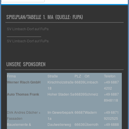
SPIELPLAN/TABELLE 1. MA (QUELLE: FUPA)
SV Limbach-Dorf auf FuPa
_________________
SV Limbach-Dorf auf FuPa
UNSERE SPONSOREN
Firma
Straße
PLZ
Ort
Telefon
Werner Risch GmbH
Kirschholzstraße
66839
Limbach
+49 6887
18
4202
Auto Thomas Frank
Hoher Staden 5a
66839
Schmelz
+49 6887
8948118
Dirk Andres Dächer +
Im Gewerbepark
66687
Wadern
+49 6871
Fassaden
1a
9202525
Bauelemente &
Dautweilerweg
66636
Überroth
+49 6888