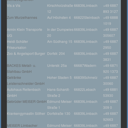
Vis a Vis
Kirschholzstraße
66839
Limbach
+49 6887
12
893 3127
Zum Wurzelhannes
Auf Höchsten 4
66822
Steinbach
+49 6888
1019
Armin Klein Transporte
In der Dumpwies
66839
Limbach
+49 6887
UG
20
305607
Heidi Schäfer
Am Südhang 15
66839
Limbach
+49 6887
Friseursalon
2950
Zoo & Angelsport Burger
Dorfstr. 204
66839
Limbach
+49 6887
3831
BACKES Metall- u.
Unterstr. 25a
66687
Wadern
+49 6871
Stahlbau GmbH
920 1373
Getränke
Hoher Staden 5
66839
Schmelz
+49 6887
Leistenschneider GmbH
30060
Autohaus Reitenbach
Hans-Schardt-
66822
Lebach
+49 6881
GmbH
Straße 2
53930
Gebrüder MEISER GmbH
Edmund Meiser
66839
Limbach
+49 6887
Straße 1
309 0
Krankengymastin Söther
Dorfstraße 130
66839
Limbach
+49 6887
92663
MEISER Limbacher
Edmund Meiser
66839
Limbach
+49 6887