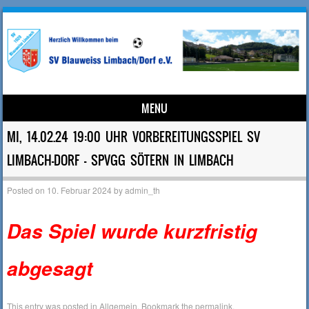
MENU
Skip to content
MI, 14.02.24 19:00 UHR VORBEREITUNGSSPIEL SV
LIMBACH-DORF – SPVGG SÖTERN IN LIMBACH
Posted on
10. Februar 2024
by
admin_th
Das Spiel wurde kurzfristig
abgesagt
This entry was posted in
Allgemein
. Bookmark the
permalink
.