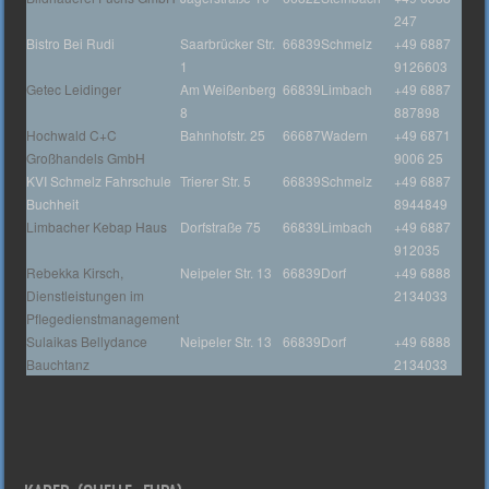
247
Bistro Bei Rudi
Saarbrücker Str.
66839
Schmelz
+49 6887
1
9126603
Getec Leidinger
Am Weißenberg
66839
Limbach
+49 6887
8
887898
Hochwald C+C
Bahnhofstr. 25
66687
Wadern
+49 6871
Großhandels GmbH
9006 25
KVI Schmelz Fahrschule
Trierer Str. 5
66839
Schmelz
+49 6887
Buchheit
8944849
Limbacher Kebap Haus
Dorfstraße 75
66839
Limbach
+49 6887
912035
Rebekka Kirsch,
Neipeler Str. 13
66839
Dorf
+49 6888
Dienstleistungen im
2134033
Pflegedienstmanagement
Sulaikas Bellydance
Neipeler Str. 13
66839
Dorf
+49 6888
Bauchtanz
2134033