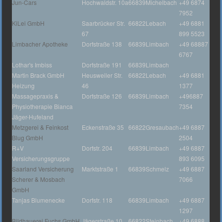
Jun-Cars
Hochwaldstr. 10a
66839
Michelbach
+49 6874
7952
KiLei GmbH
Saarbrücker Str.
66822
Lebach
+49 6881
67
899 5523
Limbacher Apotheke
Dorfstraße 138
66839
Limbach
+49 68887
6767
Lothar's Imbiss
Dorfstraße 191
66839
Limbach
Martin Brack GmbH
Heusweiler Str.
66822
Lebach
+49 6881
Heizung
46
1377
Massagepraxis &
Dorfstraße 126
66839
Limbach
+496887
Physiotherapie Bianca
7354
Jäger-Hufeland
Metzgerei & Feinkost
Eckenstraße 35
66822
Gresaubach
+49 6887
Blug GmbH
2504
R+V
Dorfstr. 204
66839
Limbach
+49 6887
Versicherungsgruppe
893 6095
Saarland Versicherung
Marktstraße 1
66839
Schmelz
+49 6887
Scherer & Mosbach
7066
GmbH
Tanjas Blumenecke
Dorfstr. 118
66839
Limbach
+49 6887
1297
Bildhauerei Fuchs GmbH
Jägerstraße 10
66822
Steinbach
+49 6888