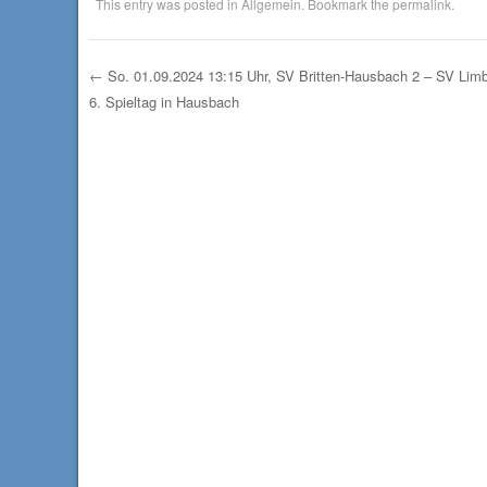
This entry was posted in
Allgemein
. Bookmark the
permalink
.
←
So. 01.09.2024 13:15 Uhr, SV Britten-Hausbach 2 – SV Limb
6. Spieltag in Hausbach
Post navigation