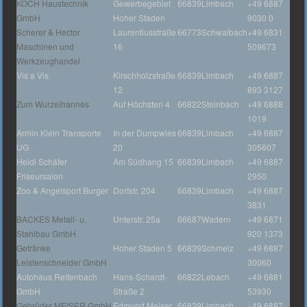
KOCH Haustechnik
Gewerbegebiet
66839
Limbach
+49 6887
GmbH
Hoher Staden
9030 0
Scherer & Hector
Laurentiusstraße
66773
Schwalbach
+49 6831
Maschinen und
16
509673
Werkzeughandel
Vis a Vis
Kirschholzstraße
66839
Limbach
+49 6887
12
893 3127
Zum Wurzelhannes
Auf Höchsten 4
66822
Steinbach
+49 6888
1019
Armin Klein Transporte
In der Dumpwies
66839
Limbach
+49 6887
UG
20
305607
Heidi Schäfer
Am Südhang 15
66839
Limbach
+49 6887
Friseursalon
2950
Zoo & Angelsport Burger
Dorfstr. 204
66839
Limbach
+49 6887
3831
BACKES Metall- u.
Unterstr. 25a
66687
Wadern
+49 6871
Stahlbau GmbH
920 1373
Getränke
Hoher Staden 5
66839
Schmelz
+49 6887
Leistenschneider GmbH
30060
Autohaus Reitenbach
Hans-Schardt-
66822
Lebach
+49 6881
GmbH
Straße 2
53930
Gebrüder MEISER GmbH
Edmund Meiser
66839
Limbach
+49 6887