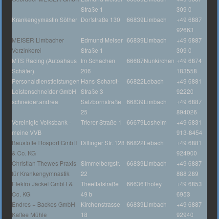
Straße 1
309 0
Krankengymastin Söther
Dorfstraße 130
66839
Limbach
+49 6887
92663
MEISER Limbacher
Edmund Meiser
66839
Limbach
+49 6887
Verzinkerei
Straße 1
309 0
MTS Racing (Autoahaus
Im Schachen
66687
Nunkirchen
+49 6874
Schäfer)
206
183558
Personaldienstleistungen
Hans-Schardt-
66822
Lebach
+49 6881
Leistenschneider GmbH
Straße 3
92220
schneider.andrea
Salzbornstraße
66839
Limbach
+49 6887
25
894026
Vereinigte Volksbank -
Trierer Straße 1
66679
Losheim
+49 6831
meine VVB
913-8454
Baustoffe Rosport GmbH
Dillinger Str. 128
66822
Lebach
+49 6881
& Co. KG
924900
Christian Thewes Praxis
Simmelbergstr.
66839
Limbach
+49 6887
für Krankengymnastik
22
888 289
Elektro Jäckel GmbH &
Theeltalstraße
66636
Tholey
+49 6853
Co. KG
49 b
6953
Endres + Backes GmbH
Kirchenstrasse
66839
Limbach
+49 6887
Kaffee Mühle
18
92940