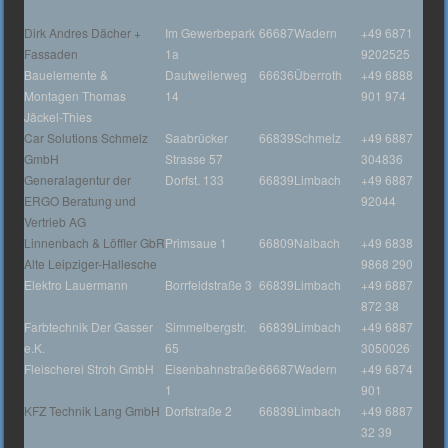
Dirk Andres Dächer +
Im Gewerbepark
66687
Wadern
+49 6871
Fassaden
1a
9202525
Bauelemente &
Dautweilerweg
66636
Überroth
+49 6888
Montagen Thomas
14
901 974
Jäckel-Thies
Car Solutions Schmelz
Saabrücker
66839
Schmelz
+49 6887
GmbH
Strasse 57
304836
Generalagentur der
Dorfst. 133
66839
Limbach
+49 6887
ERGO Beratung und
92044
Vertrieb AG
Linnenbach & Löffler GbR
Primsaue 1
66809
Nalbach
+49 6838
Alte Leipziger-Hallesche
9868 290
Elektro Lauermann
Borrfeldstraße 3
66839
Limbach
+49 6887
872 38
Farbtechnik Der Gasser
Simmelbergstr.
66839
Limbach
+49 6887
e.K.
65
3050026
Fleischerei Stroh GmbH
Eisenbahnstraße
66687
Wadern
+49 6874
1
901
KFZ Technik Lang GmbH
Dorfstraße 2
66839
Limbach
+49 6887
32 39