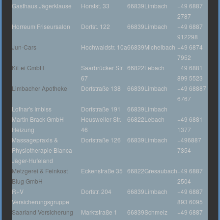
Gasthaus Jägerklause
Horstst. 33
66839
Limbach
+49 6887
2787
Horreum Friseursalon
Dorfst. 122
66839
Limbach
+49 6887
912298
Jun-Cars
Hochwaldstr. 10a
66839
Michelbach
+49 6874
7952
KiLei GmbH
Saarbrücker Str.
66822
Lebach
+49 6881
67
899 5523
Limbacher Apotheke
Dorfstraße 138
66839
Limbach
+49 68887
6767
Lothar's Imbiss
Dorfstraße 191
66839
Limbach
Martin Brack GmbH
Heusweiler Str.
66822
Lebach
+49 6881
Heizung
46
1377
Massagepraxis &
Dorfstraße 126
66839
Limbach
+496887
Physiotherapie Bianca
7354
Jäger-Hufeland
Metzgerei & Feinkost
Eckenstraße 35
66822
Gresaubach
+49 6887
Blug GmbH
2504
R+V
Dorfstr. 204
66839
Limbach
+49 6887
Versicherungsgruppe
893 6095
Saarland Versicherung
Marktstraße 1
66839
Schmelz
+49 6887