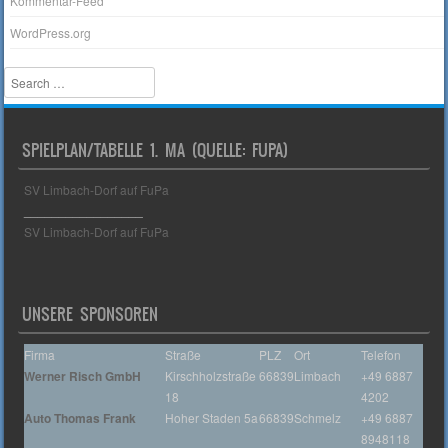
Kommentar-Feed
WordPress.org
Search
SPIELPLAN/TABELLE 1. MA (QUELLE: FUPA)
SV Limbach-Dorf auf FuPa
_________________
SV Limbach-Dorf auf FuPa
UNSERE SPONSOREN
Firma
Straße
PLZ
Ort
Telefon
Werner Risch GmbH
Kirschholzstraße
66839
Limbach
+49 6887
18
4202
Auto Thomas Frank
Hoher Staden 5a
66839
Schmelz
+49 6887
8948118