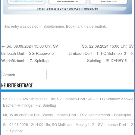
This entry was posted in
Spieltermine
. Bookmark the
permalink
.
←
So. 08.09.2024 15:00 Uhr, SV
So. 22.09.2024 15:00 Uhr, SV
Limbach-Dorf – SG Rappweiler-
Limbach-Dorf – 1. FC Schmelz 2 – 9.
Post navigation
Waldhölzbach – 7. Spieltag
Spieltag – !!! DERBY !!!
→
Search
NEUESTE BEITRÄGE
So. 09.08.2026 13:15/15:00 Uhr, SV Limbach-Dorf 1+2 – 1. FC Schmelz 2 sowie
Bachem-Rimlingen – 2. Spieltag
Mi, 05.08.2026 SV Blau-Weiss Limbach-Dorf – FSV Hemmersdorf – Pokalspiel
So. 02.08.2026 12/14:00 Uhr, SG Mettlach – Merzig 1+2 – SV Limbach-Dorf 1+2
– 1. Spieltag