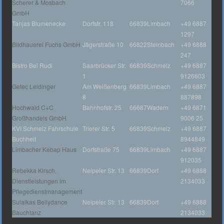
Scherer & Mosbach
7066
GmbH
Tanjas Blumenecke
Dorfstr. 118
66839
Limbach
+49 6887
1297
Bildhauerei Fuchs GmbH
Jägerstraße 10
66822
Steinbach
+49 6888
247
Bistro Bei Rudi
Saarbrücker Str.
66839
Schmelz
+49 6887
1
9126603
Getec Leidinger
Am Weißenberg
66839
Limbach
+49 6887
8
887898
Hochwald C+C
Bahnhofstr. 25
66687
Wadern
+49 6871
Großhandels GmbH
9006 25
KVI Schmelz Fahrschule
Trierer Str. 5
66839
Schmelz
+49 6887
Buchheit
8944849
Limbacher Kebap Haus
Dorfstraße 75
66839
Limbach
+49 6887
912035
Rebekka Kirsch,
Neipeler Str. 13
66839
Dorf
+49 6888
Dienstleistungen im
2134033
Pflegedienstmanagement
Sulaikas Bellydance
Neipeler Str. 13
66839
Dorf
+49 6888
Bauchtanz
2134033