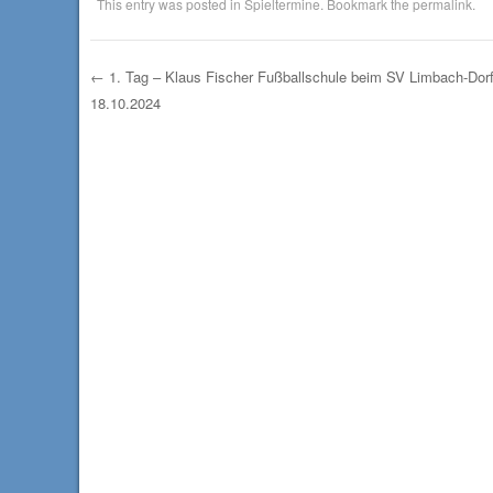
This entry was posted in
Spieltermine
. Bookmark the
permalink
.
←
1. Tag – Klaus Fischer Fußballschule beim SV Limbach-Dorf
18.10.2024
Post navigation