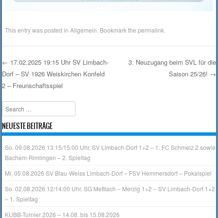
This entry was posted in
Allgemein
. Bookmark the
permalink
.
←
17.02.2025 19:15 Uhr SV Limbach-
3. Neuzugang beim SVL für die
Dorf – SV 1926 Weiskirchen Konfeld
Saison 25/26!
→
Post navigation
2 – Freunschaftsspiel
Search
NEUESTE BEITRÄGE
So. 09.08.2026 13:15/15:00 Uhr, SV Limbach-Dorf 1+2 – 1. FC Schmelz 2 sowie
Bachem-Rimlingen – 2. Spieltag
Mi, 05.08.2026 SV Blau-Weiss Limbach-Dorf – FSV Hemmersdorf – Pokalspiel
So. 02.08.2026 12/14:00 Uhr, SG Mettlach – Merzig 1+2 – SV Limbach-Dorf 1+2
– 1. Spieltag
KUBB-Turnier 2026 – 14.08. bis 15.08.2026