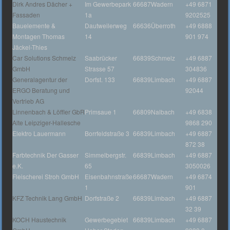
Dirk Andres Dächer +
Im Gewerbepark
66687
Wadern
+49 6871
Fassaden
1a
9202525
Bauelemente &
Dautweilerweg
66636
Überroth
+49 6888
Montagen Thomas
14
901 974
Jäckel-Thies
Car Solutions Schmelz
Saabrücker
66839
Schmelz
+49 6887
GmbH
Strasse 57
304836
Generalagentur der
Dorfst. 133
66839
Limbach
+49 6887
ERGO Beratung und
92044
Vertrieb AG
Linnenbach & Löffler GbR
Primsaue 1
66809
Nalbach
+49 6838
Alte Leipziger-Hallesche
9868 290
Elektro Lauermann
Borrfeldstraße 3
66839
Limbach
+49 6887
872 38
Farbtechnik Der Gasser
Simmelbergstr.
66839
Limbach
+49 6887
e.K.
65
3050026
Fleischerei Stroh GmbH
Eisenbahnstraße
66687
Wadern
+49 6874
1
901
KFZ Technik Lang GmbH
Dorfstraße 2
66839
Limbach
+49 6887
32 39
KOCH Haustechnik
Gewerbegebiet
66839
Limbach
+49 6887