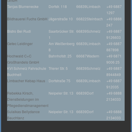
GmbH
Tanjas Blumenecke
Dorfstr. 118
66839
Limbach
+49 6887
1297
Bildhauerei Fuchs GmbH
Jägerstraße 10
66822
Steinbach
+49 6888
247
Bistro Bei Rudi
Saarbrücker Str.
66839
Schmelz
+49 6887
1
9126603
Getec Leidinger
Am Weißenberg
66839
Limbach
+49 6887
8
887898
Hochwald C+C
Bahnhofstr. 25
66687
Wadern
+49 6871
Großhandels GmbH
9006 25
KVI Schmelz Fahrschule
Trierer Str. 5
66839
Schmelz
+49 6887
Buchheit
8944849
Limbacher Kebap Haus
Dorfstraße 75
66839
Limbach
+49 6887
912035
Rebekka Kirsch,
Neipeler Str. 13
66839
Dorf
+49 6888
Dienstleistungen im
2134033
Pflegedienstmanagement
Sulaikas Bellydance
Neipeler Str. 13
66839
Dorf
+49 6888
Bauchtanz
2134033