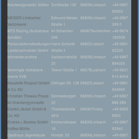
Krankengymastin Söther
Dorfstraße 130
66839
Limbach
+49 6887
92663
MEISER Limbacher
Edmund Meiser
66839
Limbach
+49 6887
Verzinkerei
Straße 1
309 0
MTS Racing (Autoahaus
Im Schachen
66687
Nunkirchen
+49 6874
Schäfer)
206
183558
Personaldienstleistungen
Hans-Schardt-
66822
Lebach
+49 6881
Leistenschneider GmbH
Straße 3
92220
schneider.andrea
Salzbornstraße
66839
Limbach
+49 6887
25
894026
Vereinigte Volksbank -
Trierer Straße 1
66679
Losheim
+49 6831
meine VVB
913-8454
Baustoffe Rosport GmbH
Dillinger Str. 128
66822
Lebach
+49 6881
& Co. KG
924900
Christian Thewes Praxis
Simmelbergstr.
66839
Limbach
+49 6887
für Krankengymnastik
22
888 289
Elektro Jäckel GmbH &
Theeltalstraße
66636
Tholey
+49 6853
Co. KG
49 b
6953
Endres + Backes GmbH
Kirchenstrasse
66839
Limbach
+49 6887
Kaffee Mühle
18
92940
Gasthaus Jägerklause
Horstst. 33
66839
Limbach
+49 6887