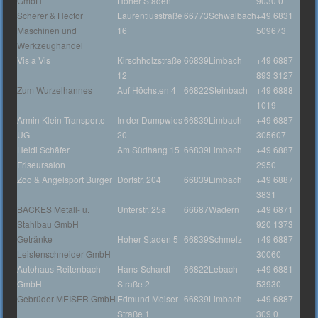
GmbH
Hoher Staden
9030 0
Scherer & Hector
Laurentiusstraße
66773
Schwalbach
+49 6831
Maschinen und
16
509673
Werkzeughandel
Vis a Vis
Kirschholzstraße
66839
Limbach
+49 6887
12
893 3127
Zum Wurzelhannes
Auf Höchsten 4
66822
Steinbach
+49 6888
1019
Armin Klein Transporte
In der Dumpwies
66839
Limbach
+49 6887
UG
20
305607
Heidi Schäfer
Am Südhang 15
66839
Limbach
+49 6887
Friseursalon
2950
Zoo & Angelsport Burger
Dorfstr. 204
66839
Limbach
+49 6887
3831
BACKES Metall- u.
Unterstr. 25a
66687
Wadern
+49 6871
Stahlbau GmbH
920 1373
Getränke
Hoher Staden 5
66839
Schmelz
+49 6887
Leistenschneider GmbH
30060
Autohaus Reitenbach
Hans-Schardt-
66822
Lebach
+49 6881
GmbH
Straße 2
53930
Gebrüder MEISER GmbH
Edmund Meiser
66839
Limbach
+49 6887
Straße 1
309 0