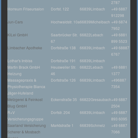
2787
Horreum Friseursalon
Dorfst. 122
66839
Limbach
+49 6887
912298
Jun-Cars
Hochwaldstr. 10a
66839
Michelbach
+49 6874
7952
KiLei GmbH
Saarbrücker Str.
66822
Lebach
+49 6881
67
899 5523
Limbacher Apotheke
Dorfstraße 138
66839
Limbach
+49 68887
6767
Lothar's Imbiss
Dorfstraße 191
66839
Limbach
Martin Brack GmbH
Heusweiler Str.
66822
Lebach
+49 6881
Heizung
46
1377
Massagepraxis &
Dorfstraße 126
66839
Limbach
+496887
Physiotherapie Bianca
7354
Jäger-Hufeland
Metzgerei & Feinkost
Eckenstraße 35
66822
Gresaubach
+49 6887
Blug GmbH
2504
R+V
Dorfstr. 204
66839
Limbach
+49 6887
Versicherungsgruppe
893 6095
Saarland Versicherung
Marktstraße 1
66839
Schmelz
+49 6887
Scherer & Mosbach
7066