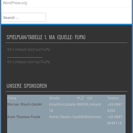
WordPress.org
Search
SPIELPLAN/TABELLE 1. MA (QUELLE: FUPA)
SV Limbach-Dorf auf FuPa
_________________
SV Limbach-Dorf auf FuPa
UNSERE SPONSOREN
Firma
Straße
PLZ
Ort
Telefon
Werner Risch GmbH
Kirschholzstraße
66839
Limbach
+49 6887
18
4202
Auto Thomas Frank
Hoher Staden 5a
66839
Schmelz
+49 6887
8948118