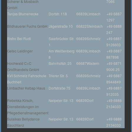
Scherer & Mosbach
7066
GmbH
Tanjas Blumenecke
Dorfstr. 118
66839
Limbach
+49 6887
1297
Bildhauerei Fuchs GmbH
Jägerstraße 10
66822
Steinbach
+49 6888
247
Bistro Bei Rudi
Saarbrücker Str.
66839
Schmelz
+49 6887
1
9126603
Getec Leidinger
Am Weißenberg
66839
Limbach
+49 6887
8
887898
Hochwald C+C
Bahnhofstr. 25
66687
Wadern
+49 6871
Großhandels GmbH
9006 25
KVI Schmelz Fahrschule
Trierer Str. 5
66839
Schmelz
+49 6887
Buchheit
8944849
Limbacher Kebap Haus
Dorfstraße 75
66839
Limbach
+49 6887
912035
Rebekka Kirsch,
Neipeler Str. 13
66839
Dorf
+49 6888
Dienstleistungen im
2134033
Pflegedienstmanagement
Sulaikas Bellydance
Neipeler Str. 13
66839
Dorf
+49 6888
Bauchtanz
2134033