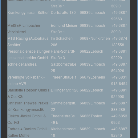
Straße 1
309 0
Krankengymastin Söther
Dorfstraße 130
66839
Limbach
+49 6887
92663
MEISER Limbacher
Edmund Meiser
66839
Limbach
+49 6887
Verzinkerei
Straße 1
309 0
MTS Racing (Autoahaus
Im Schachen
66687
Nunkirchen
+49 6874
Schäfer)
206
183558
Personaldienstleistungen
Hans-Schardt-
66822
Lebach
+49 6881
Leistenschneider GmbH
Straße 3
92220
schneider.andrea
Salzbornstraße
66839
Limbach
+49 6887
25
894026
Vereinigte Volksbank -
Trierer Straße 1
66679
Losheim
+49 6831
meine VVB
913-8454
Baustoffe Rosport GmbH
Dillinger Str. 128
66822
Lebach
+49 6881
& Co. KG
924900
Christian Thewes Praxis
Simmelbergstr.
66839
Limbach
+49 6887
für Krankengymnastik
22
888 289
Elektro Jäckel GmbH &
Theeltalstraße
66636
Tholey
+49 6853
Co. KG
49 b
6953
Endres + Backes GmbH
Kirchenstrasse
66839
Limbach
+49 6887
Kaffee Mühle
18
92940