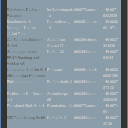
Dirk Andres Dächer +
Im Gewerbepark
66687
Wadern
+49 6871
Fassaden
1a
9202525
Bauelemente &
Dautweilerweg
66636
Überroth
+49 6888
Montagen Thomas
14
901 974
Jäckel-Thies
Car Solutions Schmelz
Saabrücker
66839
Schmelz
+49 6887
GmbH
Strasse 57
304836
Generalagentur der
Dorfst. 133
66839
Limbach
+49 6887
ERGO Beratung und
92044
Vertrieb AG
Linnenbach & Löffler GbR
Primsaue 1
66809
Nalbach
+49 6838
Alte Leipziger-Hallesche
9868 290
Elektro Lauermann
Borrfeldstraße 3
66839
Limbach
+49 6887
872 38
Farbtechnik Der Gasser
Simmelbergstr.
66839
Limbach
+49 6887
e.K.
65
3050026
Fleischerei Stroh GmbH
Eisenbahnstraße
66687
Wadern
+49 6874
1
901
KFZ Technik Lang GmbH
Dorfstraße 2
66839
Limbach
+49 6887
32 39