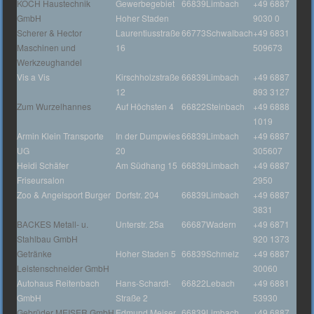
KOCH Haustechnik
Gewerbegebiet
66839
Limbach
+49 6887
GmbH
Hoher Staden
9030 0
Scherer & Hector
Laurentiusstraße
66773
Schwalbach
+49 6831
Maschinen und
16
509673
Werkzeughandel
Vis a Vis
Kirschholzstraße
66839
Limbach
+49 6887
12
893 3127
Zum Wurzelhannes
Auf Höchsten 4
66822
Steinbach
+49 6888
1019
Armin Klein Transporte
In der Dumpwies
66839
Limbach
+49 6887
UG
20
305607
Heidi Schäfer
Am Südhang 15
66839
Limbach
+49 6887
Friseursalon
2950
Zoo & Angelsport Burger
Dorfstr. 204
66839
Limbach
+49 6887
3831
BACKES Metall- u.
Unterstr. 25a
66687
Wadern
+49 6871
Stahlbau GmbH
920 1373
Getränke
Hoher Staden 5
66839
Schmelz
+49 6887
Leistenschneider GmbH
30060
Autohaus Reitenbach
Hans-Schardt-
66822
Lebach
+49 6881
GmbH
Straße 2
53930
Gebrüder MEISER GmbH
Edmund Meiser
66839
Limbach
+49 6887