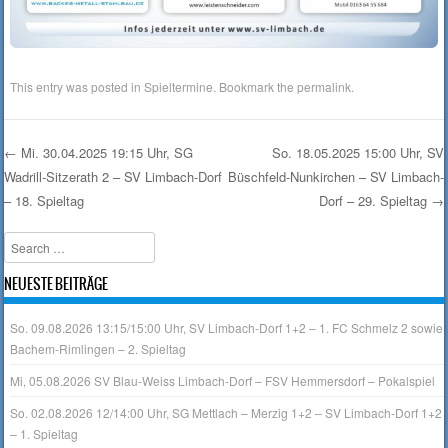
This entry was posted in
Spieltermine
. Bookmark the
permalink
.
←
Mi. 30.04.2025 19:15 Uhr, SG
So. 18.05.2025 15:00 Uhr, SV
Wadrill-Sitzerath 2 – SV Limbach-Dorf
Büschfeld-Nunkirchen – SV Limbach-
Post navigation
– 18. Spieltag
Dorf – 29. Spieltag
→
Search
NEUESTE BEITRÄGE
So. 09.08.2026 13:15/15:00 Uhr, SV Limbach-Dorf 1+2 – 1. FC Schmelz 2 sowie
Bachem-Rimlingen – 2. Spieltag
Mi, 05.08.2026 SV Blau-Weiss Limbach-Dorf – FSV Hemmersdorf – Pokalspiel
So. 02.08.2026 12/14:00 Uhr, SG Mettlach – Merzig 1+2 – SV Limbach-Dorf 1+2
– 1. Spieltag