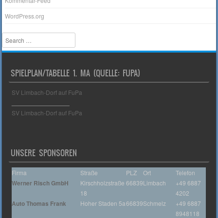
Kommentar-Feed
WordPress.org
Search
SPIELPLAN/TABELLE 1. MA (QUELLE: FUPA)
SV Limbach-Dorf auf FuPa
_________________
SV Limbach-Dorf auf FuPa
UNSERE SPONSOREN
Firma
Straße
PLZ
Ort
Telefon
Werner Risch GmbH
Kirschholzstraße
66839
Limbach
+49 6887
18
4202
Auto Thomas Frank
Hoher Staden 5a
66839
Schmelz
+49 6887
8948118