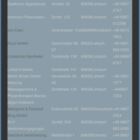
Gasthaus Jägerklause
Horstst. 33
66839
Limbach
+49 6887
2787
Horreum Friseursalon
Dorfst. 122
66839
Limbach
+49 6887
912298
Jun-Cars
Hochwaldstr. 10a
66839
Michelbach
+49 6874
7952
KiLei GmbH
Saarbrücker Str.
66822
Lebach
+49 6881
67
899 5523
Limbacher Apotheke
Dorfstraße 138
66839
Limbach
+49 68887
6767
Lothar's Imbiss
Dorfstraße 191
66839
Limbach
Martin Brack GmbH
Heusweiler Str.
66822
Lebach
+49 6881
Heizung
46
1377
Massagepraxis &
Dorfstraße 126
66839
Limbach
+496887
Physiotherapie Bianca
7354
Jäger-Hufeland
Metzgerei & Feinkost
Eckenstraße 35
66822
Gresaubach
+49 6887
Blug GmbH
2504
R+V
Dorfstr. 204
66839
Limbach
+49 6887
Versicherungsgruppe
893 6095
Saarland Versicherung
Marktstraße 1
66839
Schmelz
+49 6887