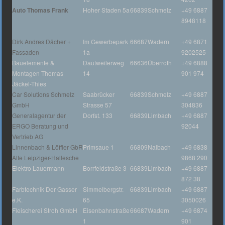
Auto Thomas Frank
Hoher Staden 5a
66839
Schmelz
+49 6887
8948118
Dirk Andres Dächer +
Im Gewerbepark
66687
Wadern
+49 6871
Fassaden
1a
9202525
Bauelemente &
Dautweilerweg
66636
Überroth
+49 6888
Montagen Thomas
14
901 974
Jäckel-Thies
Car Solutions Schmelz
Saabrücker
66839
Schmelz
+49 6887
GmbH
Strasse 57
304836
Generalagentur der
Dorfst. 133
66839
Limbach
+49 6887
ERGO Beratung und
92044
Vertrieb AG
Linnenbach & Löffler GbR
Primsaue 1
66809
Nalbach
+49 6838
Alte Leipziger-Hallesche
9868 290
Elektro Lauermann
Borrfeldstraße 3
66839
Limbach
+49 6887
872 38
Farbtechnik Der Gasser
Simmelbergstr.
66839
Limbach
+49 6887
e.K.
65
3050026
Fleischerei Stroh GmbH
Eisenbahnstraße
66687
Wadern
+49 6874
1
901