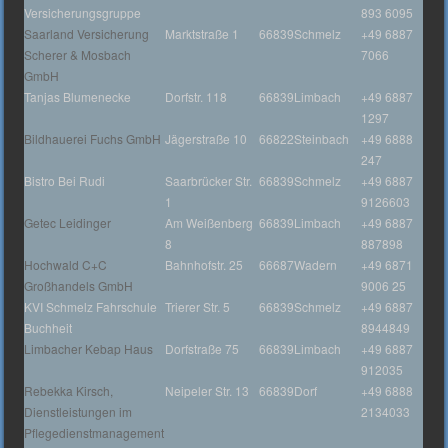
Versicherungsgruppe
893 6095
Saarland Versicherung
Marktstraße 1
66839
Schmelz
+49 6887
Scherer & Mosbach
7066
GmbH
Tanjas Blumenecke
Dorfstr. 118
66839
Limbach
+49 6887
1297
Bildhauerei Fuchs GmbH
Jägerstraße 10
66822
Steinbach
+49 6888
247
Bistro Bei Rudi
Saarbrücker Str.
66839
Schmelz
+49 6887
1
9126603
Getec Leidinger
Am Weißenberg
66839
Limbach
+49 6887
8
887898
Hochwald C+C
Bahnhofstr. 25
66687
Wadern
+49 6871
Großhandels GmbH
9006 25
KVI Schmelz Fahrschule
Trierer Str. 5
66839
Schmelz
+49 6887
Buchheit
8944849
Limbacher Kebap Haus
Dorfstraße 75
66839
Limbach
+49 6887
912035
Rebekka Kirsch,
Neipeler Str. 13
66839
Dorf
+49 6888
Dienstleistungen im
2134033
Pflegedienstmanagement