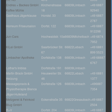
Endres + Backes GmbH
Kirchenstrasse
66839
Limbach
+49 6887
Kaffee Mühle
18
92940
Gasthaus Jägerklause
Horstst. 33
66839
Limbach
+49 6887
2787
Horreum Friseursalon
Dorfst. 122
66839
Limbach
+49 6887
912298
Jun-Cars
Hochwaldstr. 10a
66839
Michelbach
+49 6874
7952
KiLei GmbH
Saarbrücker Str.
66822
Lebach
+49 6881
67
899 5523
Limbacher Apotheke
Dorfstraße 138
66839
Limbach
+49 68887
6767
Lothar's Imbiss
Dorfstraße 191
66839
Limbach
Martin Brack GmbH
Heusweiler Str.
66822
Lebach
+49 6881
Heizung
46
1377
Massagepraxis &
Dorfstraße 126
66839
Limbach
+496887
Physiotherapie Bianca
7354
Jäger-Hufeland
Metzgerei & Feinkost
Eckenstraße 35
66822
Gresaubach
+49 6887
Blug GmbH
2504
R+V
Dorfstr. 204
66839
Limbach
+49 6887