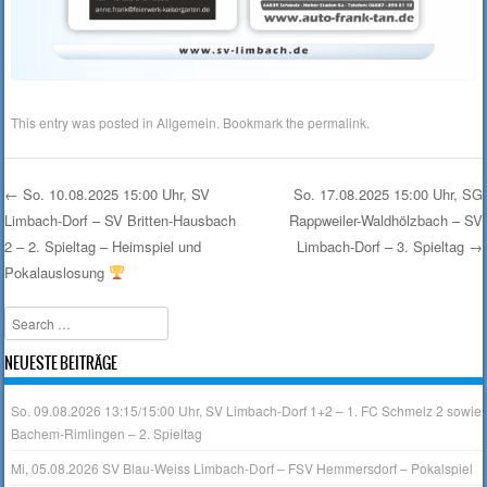
This entry was posted in
Allgemein
. Bookmark the
permalink
.
←
So. 10.08.2025 15:00 Uhr, SV
So. 17.08.2025 15:00 Uhr, SG
Limbach-Dorf – SV Britten-Hausbach
Rappweiler-Waldhölzbach – SV
Post navigation
2 – 2. Spieltag – Heimspiel und
Limbach-Dorf – 3. Spieltag
→
Pokalauslosung
Search
NEUESTE BEITRÄGE
So. 09.08.2026 13:15/15:00 Uhr, SV Limbach-Dorf 1+2 – 1. FC Schmelz 2 sowie
Bachem-Rimlingen – 2. Spieltag
Mi, 05.08.2026 SV Blau-Weiss Limbach-Dorf – FSV Hemmersdorf – Pokalspiel