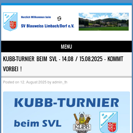
MENU
Skip to content
KUBB-TURNIER BEIM SVL – 14.08 / 15.08.2025 – KOMMT
VORBEI !
Posted on
12. August 2025
by
admin_th