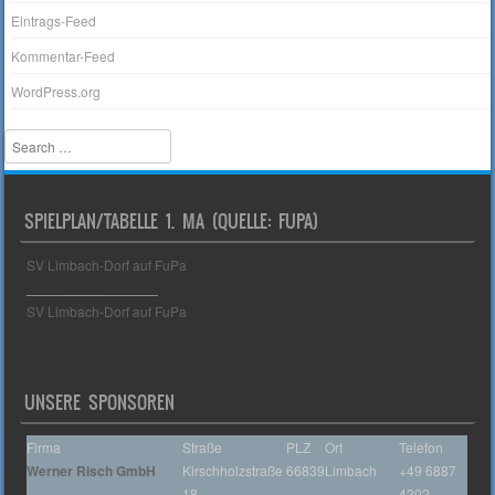
Eintrags-Feed
Kommentar-Feed
WordPress.org
Search
SPIELPLAN/TABELLE 1. MA (QUELLE: FUPA)
SV Limbach-Dorf auf FuPa
_________________
SV Limbach-Dorf auf FuPa
UNSERE SPONSOREN
Firma
Straße
PLZ
Ort
Telefon
Werner Risch GmbH
Kirschholzstraße
66839
Limbach
+49 6887
18
4202