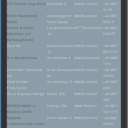
KFZ Technik Lang GmbH
Dorfstraße 2
66839
Limbach
+49 6887
32 39
KOCH Haustechnik
Gewerbegebiet
66839
Limbach
+49 6887
GmbH
Hoher Staden
9030 0
Scherer & Hector
Laurentiusstraße
66773
Schwalbach
+49 6831
Maschinen und
16
509673
Werkzeughandel
Vis a Vis
Kirschholzstraße
66839
Limbach
+49 6887
12
893 3127
Zum Wurzelhannes
Auf Höchsten 4
66822
Steinbach
+49 6888
1019
Armin Klein Transporte
In der Dumpwies
66839
Limbach
+49 6887
UG
20
305607
Heidi Schäfer
Am Südhang 15
66839
Limbach
+49 6887
Friseursalon
2950
Zoo & Angelsport Burger
Dorfstr. 204
66839
Limbach
+49 6887
3831
BACKES Metall- u.
Unterstr. 25a
66687
Wadern
+49 6871
Stahlbau GmbH
920 1373
Getränke
Hoher Staden 5
66839
Schmelz
+49 6887
Leistenschneider GmbH
30060