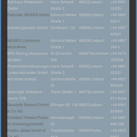
Autohaus Reitenbach
Hans-Schardt-
66822
Lebach
+49 6881
GmbH
Straße 2
53930
Gebrüder MEISER GmbH
Edmund Meiser
66839
Limbach
+49 6887
Straße 1
309 0
Krankengymastin Söther
Dorfstraße 130
66839
Limbach
+49 6887
92663
MEISER Limbacher
Edmund Meiser
66839
Limbach
+49 6887
Verzinkerei
Straße 1
309 0
MTS Racing (Autoahaus
Im Schachen
66687
Nunkirchen
+49 6874
Schäfer)
206
183558
Personaldienstleistungen
Hans-Schardt-
66822
Lebach
+49 6881
Leistenschneider GmbH
Straße 3
92220
schneider.andrea
Salzbornstraße
66839
Limbach
+49 6887
25
894026
Vereinigte Volksbank -
Trierer Straße 1
66679
Losheim
+49 6831
meine VVB
913-8454
Baustoffe Rosport GmbH
Dillinger Str. 128
66822
Lebach
+49 6881
& Co. KG
924900
Christian Thewes Praxis
Simmelbergstr.
66839
Limbach
+49 6887
für Krankengymnastik
22
888 289
Elektro Jäckel GmbH &
Theeltalstraße
66636
Tholey
+49 6853
Co. KG
49 b
6953