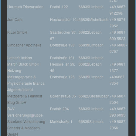
2787
Horreum Friseursalon
Dorfst. 122
66839
Limbach
+49 6887
912298
Jun-Cars
Hochwaldstr. 10a
66839
Michelbach
+49 6874
7952
KiLei GmbH
Saarbrücker Str.
66822
Lebach
+49 6881
67
899 5523
Limbacher Apotheke
Dorfstraße 138
66839
Limbach
+49 68887
6767
Lothar's Imbiss
Dorfstraße 191
66839
Limbach
Martin Brack GmbH
Heusweiler Str.
66822
Lebach
+49 6881
Heizung
46
1377
Massagepraxis &
Dorfstraße 126
66839
Limbach
+496887
Physiotherapie Bianca
7354
Jäger-Hufeland
Metzgerei & Feinkost
Eckenstraße 35
66822
Gresaubach
+49 6887
Blug GmbH
2504
R+V
Dorfstr. 204
66839
Limbach
+49 6887
Versicherungsgruppe
893 6095
Saarland Versicherung
Marktstraße 1
66839
Schmelz
+49 6887
Scherer & Mosbach
7066
GmbH