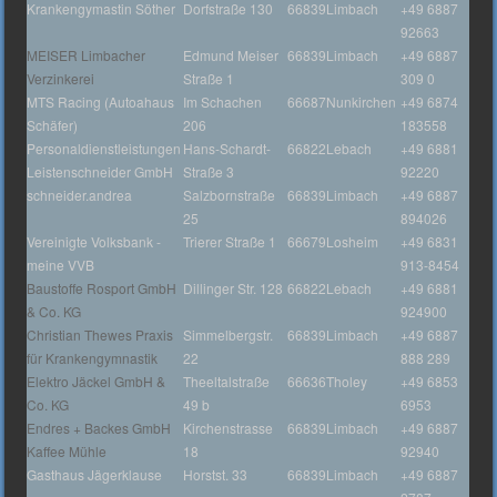
Krankengymastin Söther
Dorfstraße 130
66839
Limbach
+49 6887
92663
MEISER Limbacher
Edmund Meiser
66839
Limbach
+49 6887
Verzinkerei
Straße 1
309 0
MTS Racing (Autoahaus
Im Schachen
66687
Nunkirchen
+49 6874
Schäfer)
206
183558
Personaldienstleistungen
Hans-Schardt-
66822
Lebach
+49 6881
Leistenschneider GmbH
Straße 3
92220
schneider.andrea
Salzbornstraße
66839
Limbach
+49 6887
25
894026
Vereinigte Volksbank -
Trierer Straße 1
66679
Losheim
+49 6831
meine VVB
913-8454
Baustoffe Rosport GmbH
Dillinger Str. 128
66822
Lebach
+49 6881
& Co. KG
924900
Christian Thewes Praxis
Simmelbergstr.
66839
Limbach
+49 6887
für Krankengymnastik
22
888 289
Elektro Jäckel GmbH &
Theeltalstraße
66636
Tholey
+49 6853
Co. KG
49 b
6953
Endres + Backes GmbH
Kirchenstrasse
66839
Limbach
+49 6887
Kaffee Mühle
18
92940
Gasthaus Jägerklause
Horstst. 33
66839
Limbach
+49 6887