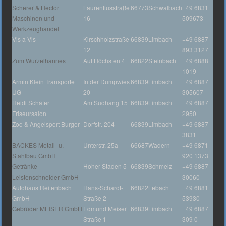
Scherer & Hector
Laurentiusstraße
66773
Schwalbach
+49 6831
Maschinen und
16
509673
Werkzeughandel
Vis a Vis
Kirschholzstraße
66839
Limbach
+49 6887
12
893 3127
Zum Wurzelhannes
Auf Höchsten 4
66822
Steinbach
+49 6888
1019
Armin Klein Transporte
In der Dumpwies
66839
Limbach
+49 6887
UG
20
305607
Heidi Schäfer
Am Südhang 15
66839
Limbach
+49 6887
Friseursalon
2950
Zoo & Angelsport Burger
Dorfstr. 204
66839
Limbach
+49 6887
3831
BACKES Metall- u.
Unterstr. 25a
66687
Wadern
+49 6871
Stahlbau GmbH
920 1373
Getränke
Hoher Staden 5
66839
Schmelz
+49 6887
Leistenschneider GmbH
30060
Autohaus Reitenbach
Hans-Schardt-
66822
Lebach
+49 6881
GmbH
Straße 2
53930
Gebrüder MEISER GmbH
Edmund Meiser
66839
Limbach
+49 6887
Straße 1
309 0