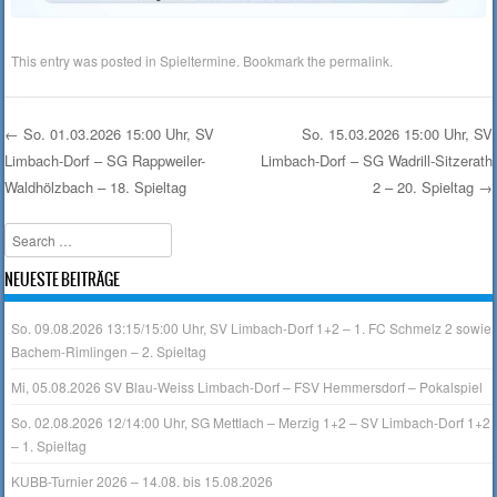
This entry was posted in
Spieltermine
. Bookmark the
permalink
.
←
So. 01.03.2026 15:00 Uhr, SV
So. 15.03.2026 15:00 Uhr, SV
Limbach-Dorf – SG Rappweiler-
Limbach-Dorf – SG Wadrill-Sitzerath
Post navigation
Waldhölzbach – 18. Spieltag
2 – 20. Spieltag
→
Search
NEUESTE BEITRÄGE
So. 09.08.2026 13:15/15:00 Uhr, SV Limbach-Dorf 1+2 – 1. FC Schmelz 2 sowie
Bachem-Rimlingen – 2. Spieltag
Mi, 05.08.2026 SV Blau-Weiss Limbach-Dorf – FSV Hemmersdorf – Pokalspiel
So. 02.08.2026 12/14:00 Uhr, SG Mettlach – Merzig 1+2 – SV Limbach-Dorf 1+2
– 1. Spieltag
KUBB-Turnier 2026 – 14.08. bis 15.08.2026