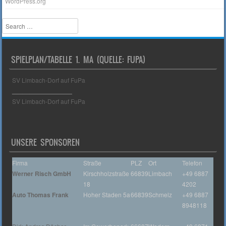
WordPress.org
Search
SPIELPLAN/TABELLE 1. MA (QUELLE: FUPA)
SV Limbach-Dorf auf FuPa
_________________
SV Limbach-Dorf auf FuPa
UNSERE SPONSOREN
Firma
Straße
PLZ
Ort
Telefon
Werner Risch GmbH
Kirschholzstraße
66839
Limbach
+49 6887
18
4202
Auto Thomas Frank
Hoher Staden 5a
66839
Schmelz
+49 6887
8948118