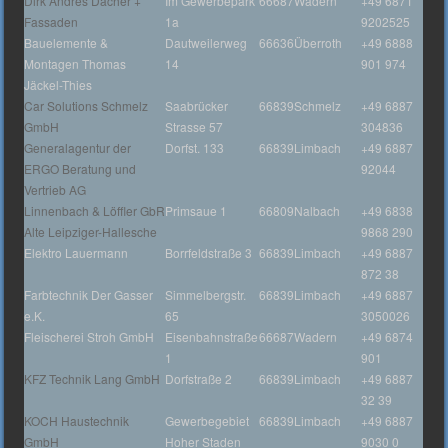
Dirk Andres Dächer +
Im Gewerbepark
66687
Wadern
+49 6871
Fassaden
1a
9202525
Bauelemente &
Dautweilerweg
66636
Überroth
+49 6888
Montagen Thomas
14
901 974
Jäckel-Thies
Car Solutions Schmelz
Saabrücker
66839
Schmelz
+49 6887
GmbH
Strasse 57
304836
Generalagentur der
Dorfst. 133
66839
Limbach
+49 6887
ERGO Beratung und
92044
Vertrieb AG
Linnenbach & Löffler GbR
Primsaue 1
66809
Nalbach
+49 6838
Alte Leipziger-Hallesche
9868 290
Elektro Lauermann
Borrfeldstraße 3
66839
Limbach
+49 6887
872 38
Farbtechnik Der Gasser
Simmelbergstr.
66839
Limbach
+49 6887
e.K.
65
3050026
Fleischerei Stroh GmbH
Eisenbahnstraße
66687
Wadern
+49 6874
1
901
KFZ Technik Lang GmbH
Dorfstraße 2
66839
Limbach
+49 6887
32 39
KOCH Haustechnik
Gewerbegebiet
66839
Limbach
+49 6887
GmbH
Hoher Staden
9030 0