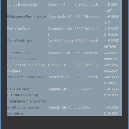
Tanjas Blumenecke
Dorfstr. 118
66839
Limbach
+49 6887
1297
Bildhauerei Fuchs GmbH
Jägerstraße 10
66822
Steinbach
+49 6888
247
Bistro Bei Rudi
Saarbrücker Str.
66839
Schmelz
+49 6887
1
9126603
Getec Leidinger
Am Weißenberg
66839
Limbach
+49 6887
8
887898
Hochwald C+C
Bahnhofstr. 25
66687
Wadern
+49 6871
Großhandels GmbH
9006 25
KVI Schmelz Fahrschule
Trierer Str. 5
66839
Schmelz
+49 6887
Buchheit
8944849
Limbacher Kebap Haus
Dorfstraße 75
66839
Limbach
+49 6887
912035
Rebekka Kirsch,
Neipeler Str. 13
66839
Dorf
+49 6888
Dienstleistungen im
2134033
Pflegedienstmanagement
Sulaikas Bellydance
Neipeler Str. 13
66839
Dorf
+49 6888
Bauchtanz
2134033