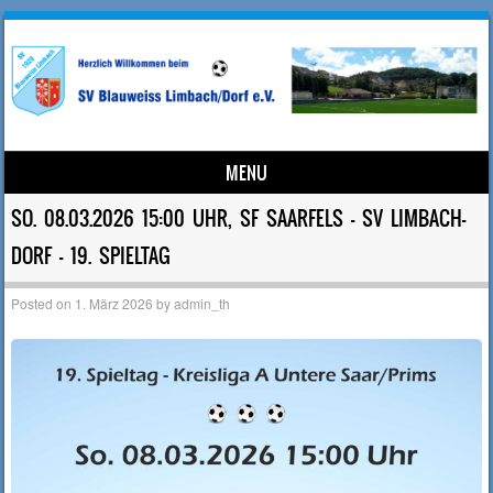
MENU
Skip to content
SO. 08.03.2026 15:00 UHR, SF SAARFELS – SV LIMBACH-
DORF – 19. SPIELTAG
Posted on
1. März 2026
by
admin_th