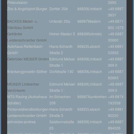
Friseursalon
2950
Zoo & Angelsport Burger
Dorfstr. 204
66839
Limbach
+49 6887
3831
BACKES Metall- u.
Unterstr. 25a
66687
Wadern
+49 6871
Stahlbau GmbH
920 1373
Getränke
Hoher Staden 5
66839
Schmelz
+49 6887
Leistenschneider GmbH
30060
Autohaus Reitenbach
Hans-Schardt-
66822
Lebach
+49 6881
GmbH
Straße 2
53930
Gebrüder MEISER GmbH
Edmund Meiser
66839
Limbach
+49 6887
Straße 1
309 0
Krankengymastin Söther
Dorfstraße 130
66839
Limbach
+49 6887
92663
MEISER Limbacher
Edmund Meiser
66839
Limbach
+49 6887
Verzinkerei
Straße 1
309 0
MTS Racing (Autoahaus
Im Schachen
66687
Nunkirchen
+49 6874
Schäfer)
206
183558
Personaldienstleistungen
Hans-Schardt-
66822
Lebach
+49 6881
Leistenschneider GmbH
Straße 3
92220
schneider.andrea
Salzbornstraße
66839
Limbach
+49 6887
25
894026