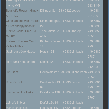
Vereinigte Volksbank -
Trierer Straße 1
66679
Losheim
+49 6831
meine VVB
913-8454
Baustoffe Rosport GmbH
Dillinger Str. 128
66822
Lebach
+49 6881
& Co. KG
924900
Christian Thewes Praxis
Simmelbergstr.
66839
Limbach
+49 6887
für Krankengymnastik
22
888 289
Elektro Jäckel GmbH &
Theeltalstraße
66636
Tholey
+49 6853
Co. KG
49 b
6953
Endres + Backes GmbH
Kirchenstrasse
66839
Limbach
+49 6887
Kaffee Mühle
18
92940
Gasthaus Jägerklause
Horstst. 33
66839
Limbach
+49 6887
2787
Horreum Friseursalon
Dorfst. 122
66839
Limbach
+49 6887
912298
Jun-Cars
Hochwaldstr. 10a
66839
Michelbach
+49 6874
7952
KiLei GmbH
Saarbrücker Str.
66822
Lebach
+49 6881
67
899 5523
Limbacher Apotheke
Dorfstraße 138
66839
Limbach
+49 68887
6767
Lothar's Imbiss
Dorfstraße 191
66839
Limbach
Martin Brack GmbH
Heusweiler Str.
66822
Lebach
+49 6881