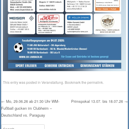
This entry was posted in
Veranstaltung
. Bookmark the
permalink
.
←
Mo, 29.06.26 ab 21:30 Uhr WM-
Primspokal 13.07. bis 18.07.26
→
Fußball gucken im Clubheim –
Post navigation
Deutschland vs. Paraguay
Search