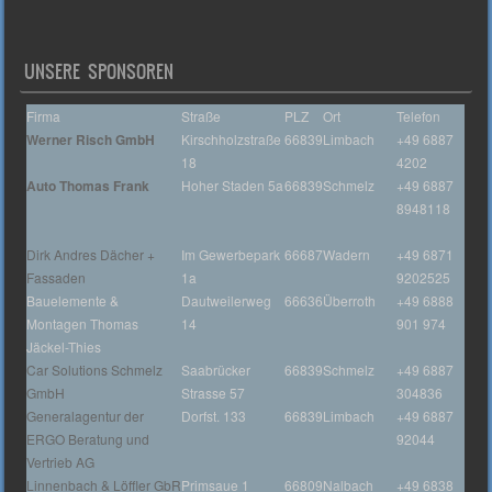
UNSERE SPONSOREN
Firma
Straße
PLZ
Ort
Telefon
Werner Risch GmbH
Kirschholzstraße
66839
Limbach
+49 6887
18
4202
Auto Thomas Frank
Hoher Staden 5a
66839
Schmelz
+49 6887
8948118
Dirk Andres Dächer +
Im Gewerbepark
66687
Wadern
+49 6871
Fassaden
1a
9202525
Bauelemente &
Dautweilerweg
66636
Überroth
+49 6888
Montagen Thomas
14
901 974
Jäckel-Thies
Car Solutions Schmelz
Saabrücker
66839
Schmelz
+49 6887
GmbH
Strasse 57
304836
Generalagentur der
Dorfst. 133
66839
Limbach
+49 6887
ERGO Beratung und
92044
Vertrieb AG
Linnenbach & Löffler GbR
Primsaue 1
66809
Nalbach
+49 6838