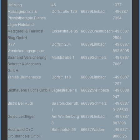
Heizung
46
1377
Massagepraxis &
Dorfstraße 126
66839
Limbach
+496887
Physiotherapie Bianca
7354
Jäger-Hufeland
Metzgerei & Feinkost
Eckenstraße 35
66822
Gresaubach
+49 6887
Blug GmbH
2504
R+V
Dorfstr. 204
66839
Limbach
+49 6887
Versicherungsgruppe
893 6095
Saarland Versicherung
Marktstraße 1
66839
Schmelz
+49 6887
Scherer & Mosbach
7066
GmbH
Tanjas Blumenecke
Dorfstr. 118
66839
Limbach
+49 6887
1297
Bildhauerei Fuchs GmbH
Jägerstraße 10
66822
Steinbach
+49 6888
247
Bistro Bei Rudi
Saarbrücker Str.
66839
Schmelz
+49 6887
1
9126603
Getec Leidinger
Am Weißenberg
66839
Limbach
+49 6887
8
887898
Hochwald C+C
Bahnhofstr. 25
66687
Wadern
+49 6871
Großhandels GmbH
9006 25