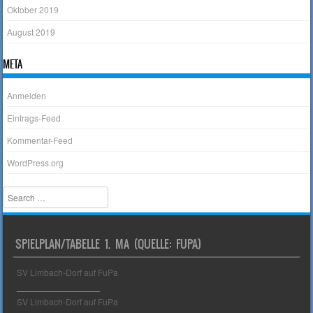
Oktober 2019
August 2019
META
Anmelden
Eintrags-Feed
Kommentar-Feed
WordPress.org
Search
SPIELPLAN/TABELLE 1. MA (QUELLE: FUPA)
SV Limbach-Dorf auf FuPa
_________________
SV Limbach-Dorf auf FuPa