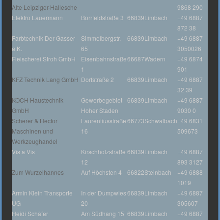
Alte Leipziger-Hallesche
9868 290
Elektro Lauermann
Borrfeldstraße 3
66839
Limbach
+49 6887
872 38
Farbtechnik Der Gasser
Simmelbergstr.
66839
Limbach
+49 6887
e.K.
65
3050026
Fleischerei Stroh GmbH
Eisenbahnstraße
66687
Wadern
+49 6874
1
901
KFZ Technik Lang GmbH
Dorfstraße 2
66839
Limbach
+49 6887
32 39
KOCH Haustechnik
Gewerbegebiet
66839
Limbach
+49 6887
GmbH
Hoher Staden
9030 0
Scherer & Hector
Laurentiusstraße
66773
Schwalbach
+49 6831
Maschinen und
16
509673
Werkzeughandel
Vis a Vis
Kirschholzstraße
66839
Limbach
+49 6887
12
893 3127
Zum Wurzelhannes
Auf Höchsten 4
66822
Steinbach
+49 6888
1019
Armin Klein Transporte
In der Dumpwies
66839
Limbach
+49 6887
UG
20
305607
Heidi Schäfer
Am Südhang 15
66839
Limbach
+49 6887