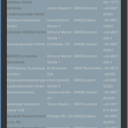
Stahlbau GmbH
920 1373
Getränke
Hoher Staden 5
66839
Schmelz
+49 6887
Leistenschneider GmbH
30060
Autohaus Reitenbach
Hans-Schardt-
66822
Lebach
+49 6881
GmbH
Straße 2
53930
Gebrüder MEISER GmbH
Edmund Meiser
66839
Limbach
+49 6887
Straße 1
309 0
Krankengymastin Söther
Dorfstraße 130
66839
Limbach
+49 6887
92663
MEISER Limbacher
Edmund Meiser
66839
Limbach
+49 6887
Verzinkerei
Straße 1
309 0
MTS Racing (Autoahaus
Im Schachen
66687
Nunkirchen
+49 6874
Schäfer)
206
183558
Personaldienstleistungen
Hans-Schardt-
66822
Lebach
+49 6881
Leistenschneider GmbH
Straße 3
92220
schneider.andrea
Salzbornstraße
66839
Limbach
+49 6887
25
894026
Vereinigte Volksbank -
Trierer Straße 1
66679
Losheim
+49 6831
meine VVB
913-8454
Baustoffe Rosport GmbH
Dillinger Str. 128
66822
Lebach
+49 6881
& Co. KG
924900
Christian Thewes Praxis
Simmelbergstr.
66839
Limbach
+49 6887