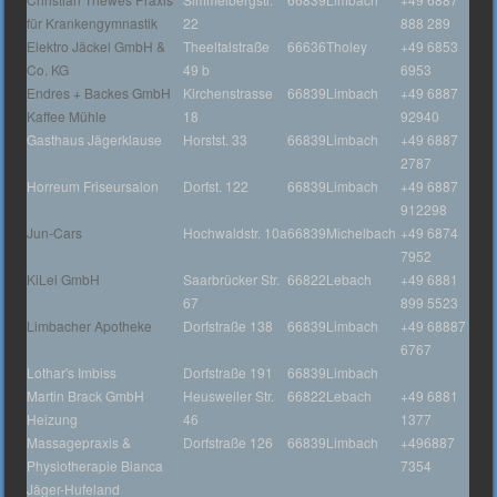
für Krankengymnastik
22
888 289
Elektro Jäckel GmbH &
Theeltalstraße
66636
Tholey
+49 6853
Co. KG
49 b
6953
Endres + Backes GmbH
Kirchenstrasse
66839
Limbach
+49 6887
Kaffee Mühle
18
92940
Gasthaus Jägerklause
Horstst. 33
66839
Limbach
+49 6887
2787
Horreum Friseursalon
Dorfst. 122
66839
Limbach
+49 6887
912298
Jun-Cars
Hochwaldstr. 10a
66839
Michelbach
+49 6874
7952
KiLei GmbH
Saarbrücker Str.
66822
Lebach
+49 6881
67
899 5523
Limbacher Apotheke
Dorfstraße 138
66839
Limbach
+49 68887
6767
Lothar's Imbiss
Dorfstraße 191
66839
Limbach
Martin Brack GmbH
Heusweiler Str.
66822
Lebach
+49 6881
Heizung
46
1377
Massagepraxis &
Dorfstraße 126
66839
Limbach
+496887
Physiotherapie Bianca
7354
Jäger-Hufeland