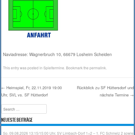
Naviadresse: Wagnerbruch 10, 66679 Losheim Scheiden
This entry was posted in
Spieltermine
. Bookmark the
permalink
.
←
Heimspiel, Fr, 22.11.2019 19:00
Rückblick zu SF Hüttersdorf und
Uhr, SVL vs. SF Hütterdorf
nächste Termine
→
Post navigation
Search
NEUESTE BEITRÄGE
So. 09.08.2026 13:15/15:00 Uhr, SV Limbach-Dorf 1+2 – 1. FC Schmelz 2 sowie