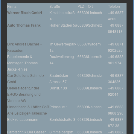
Firma
Straße
PLZ
Ort
Telefon
Werner Risch GmbH
Kirschholzstraße
66839
Limbach
+49 6887
18
4202
Auto Thomas Frank
Hoher Staden 5a
66839
Schmelz
+49 6887
8948118
Dirk Andres Dächer +
Im Gewerbepark
66687
Wadern
+49 6871
Fassaden
1a
9202525
Bauelemente &
Dautweilerweg
66636
Überroth
+49 6888
Montagen Thomas
14
901 974
Jäckel-Thies
Car Solutions Schmelz
Saabrücker
66839
Schmelz
+49 6887
GmbH
Strasse 57
304836
Generalagentur der
Dorfst. 133
66839
Limbach
+49 6887
ERGO Beratung und
92044
Vertrieb AG
Linnenbach & Löffler GbR
Primsaue 1
66809
Nalbach
+49 6838
Alte Leipziger-Hallesche
9868 290
Elektro Lauermann
Borrfeldstraße 3
66839
Limbach
+49 6887
872 38
Farbtechnik Der Gasser
Simmelbergstr.
66839
Limbach
+49 6887