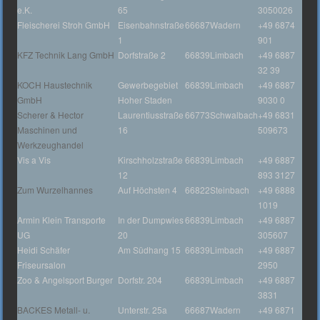
e.K.
65
3050026
Fleischerei Stroh GmbH
Eisenbahnstraße
66687
Wadern
+49 6874
1
901
KFZ Technik Lang GmbH
Dorfstraße 2
66839
Limbach
+49 6887
32 39
KOCH Haustechnik
Gewerbegebiet
66839
Limbach
+49 6887
GmbH
Hoher Staden
9030 0
Scherer & Hector
Laurentiusstraße
66773
Schwalbach
+49 6831
Maschinen und
16
509673
Werkzeughandel
Vis a Vis
Kirschholzstraße
66839
Limbach
+49 6887
12
893 3127
Zum Wurzelhannes
Auf Höchsten 4
66822
Steinbach
+49 6888
1019
Armin Klein Transporte
In der Dumpwies
66839
Limbach
+49 6887
UG
20
305607
Heidi Schäfer
Am Südhang 15
66839
Limbach
+49 6887
Friseursalon
2950
Zoo & Angelsport Burger
Dorfstr. 204
66839
Limbach
+49 6887
3831
BACKES Metall- u.
Unterstr. 25a
66687
Wadern
+49 6871