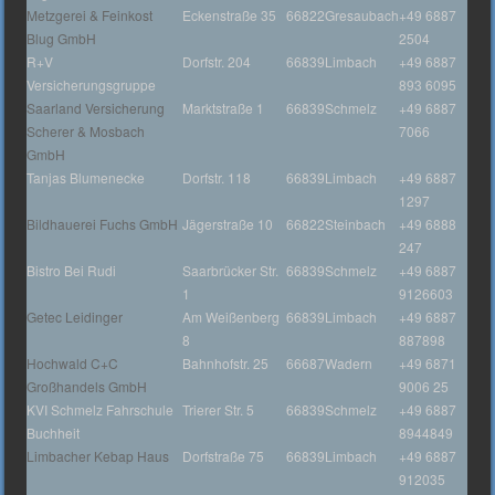
Metzgerei & Feinkost
Eckenstraße 35
66822
Gresaubach
+49 6887
Blug GmbH
2504
R+V
Dorfstr. 204
66839
Limbach
+49 6887
Versicherungsgruppe
893 6095
Saarland Versicherung
Marktstraße 1
66839
Schmelz
+49 6887
Scherer & Mosbach
7066
GmbH
Tanjas Blumenecke
Dorfstr. 118
66839
Limbach
+49 6887
1297
Bildhauerei Fuchs GmbH
Jägerstraße 10
66822
Steinbach
+49 6888
247
Bistro Bei Rudi
Saarbrücker Str.
66839
Schmelz
+49 6887
1
9126603
Getec Leidinger
Am Weißenberg
66839
Limbach
+49 6887
8
887898
Hochwald C+C
Bahnhofstr. 25
66687
Wadern
+49 6871
Großhandels GmbH
9006 25
KVI Schmelz Fahrschule
Trierer Str. 5
66839
Schmelz
+49 6887
Buchheit
8944849
Limbacher Kebap Haus
Dorfstraße 75
66839
Limbach
+49 6887
912035