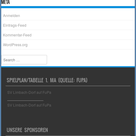
META
Anmelden
Eintrags-Feed
Kommentar-Feed
WordPress.org
Search
SPIELPLAN/TABELLE 1. MA (QUELLE: FUPA)
SV Limbach-Dorf auf FuPa
_________________
SV Limbach-Dorf auf FuPa
UNSERE SPONSOREN