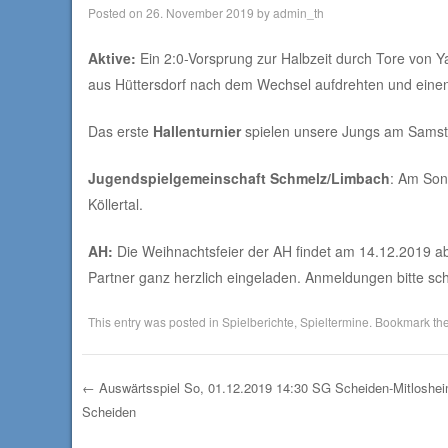
Posted on
26. November 2019
by
admin_th
Aktive:
Ein 2:0-Vorsprung zur Halbzeit durch Tore von Y
aus Hüttersdorf nach dem Wechsel aufdrehten und einen v
Das erste
Hallenturnier
spielen unsere Jungs am Samstag
Jugendspielgemeinschaft Schmelz/Limbach
: Am Son
Köllertal.
AH:
Die Weihnachtsfeier der AH findet am 14.12.2019 ab
Partner ganz herzlich eingeladen. Anmeldungen bitte sch
This entry was posted in
Spielberichte
,
Spieltermine
. Bookmark th
←
Auswärtsspiel So, 01.12.2019 14:30 SG Scheiden-Mitloshei
Scheiden
Post navigation